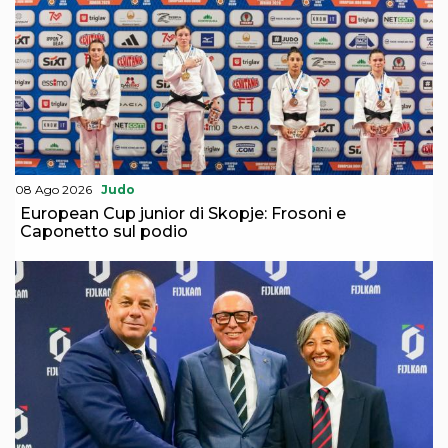
S'istrumpa
News
Calendario Attività
Difesa Personale MGA
La disciplina
News
Merchandising
Mappa del sito
Cerca
08 Ago 2026
Judo
Contatti
European Cup junior di Skopje: Frosoni e
News
Caponetto sul podio
Cookies Accept
Newsletter
Catalogo formativo
Webinar
Corsi Monotematici
Corsi di Specializzazione
Corsi FIJLKAM-FISDIR
Corsi Preparatore Fisico
Edutraining class - Didattica infantile
Corso dirigenti sportivi
Corso Direttore di Gara