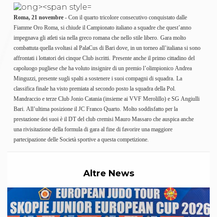
Gare e Risultati
Albi Federali
Roma, 21 novembre
- Con il quarto tricolore consecutivo conquistato dalle
Arbitri
Fiamme Oro Roma, si chiude il Campionato italiano a squadre che quest’anno
Lotta
impegnava gli atleti sia nella greco romana che nello stile libero.
Gara molto
La disciplina
News
combattuta quella svoltasi al PalaCus di Bari dove, in un torneo all’italiana si sono
Gare e Risultati
affrontati i lottatori dei cinque Club iscritti.
Presente anche il primo cittadino del
Attività Didattica
capoluogo pugliese che ha voluto insignire di un premio l’olimpionico Andrea
Albi Federali
Minguzzi, presente sugli spalti a sostenere i suoi compagni di squadra.
La
Karate
classifica finale ha visto premiata al secondo posto la squadra della Pol.
La disciplina
Mandraccio e terze Club Jonio Catania (insieme ai VVF Merolillo) e SG Angiulli
News
Bari. All’ultima posizione il JC Franco Quarto.
Molto soddisfatto per la
Gare e Risultati
prestazione dei suoi è il DT del club cremisi Mauro Massaro che auspica anche
Attività Didattica
una rivisitazione della formula di gara al fine di favorire una maggiore
Albi Federali
partecipazione delle Società sportive a questa competizione.
Arti marziali
Aikido
Ju Jitsu
Altre News
Sumo
Capoeira
Grappling
BJJ
Pancrazio/Pankration