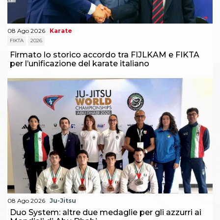
Abilitazioni
Sportello Fiscale
News
08 Ago 2026
Karate
Modulistica
FIKTA
2026
FAQ
Quesiti fiscali
Firmato lo storico accordo tra FIJLKAM e FIKTA
Sostenibilità
per l’unificazione del karate italiano
Documenti
08 Ago 2026
Ju-Jitsu
Duo System: altre due medaglie per gli azzurri ai