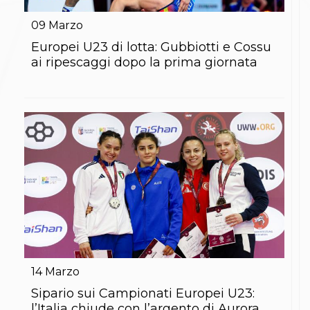
Gare e Risultati
Albi Federali
09
Marzo
Arbitri
Lotta
Europei U23 di lotta: Gubbiotti e Cossu
La disciplina
ai ripescaggi dopo la prima giornata
News
Gare e Risultati
Attività Didattica
Albi Federali
Karate
La disciplina
News
Gare e Risultati
Attività Didattica
Albi Federali
Arti marziali
Aikido
Ju Jitsu
Sumo
Capoeira
14
Marzo
Grappling
BJJ
Sipario sui Campionati Europei U23:
Pancrazio/Pankration
l’Italia chiude con l’argento di Aurora