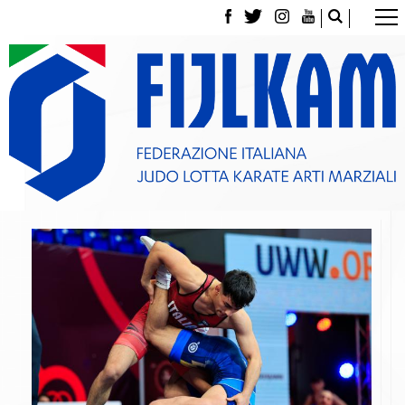
La Federazione
Tesseramento
Contatti
Norme e modulistica Affiliazioni e Tesseramenti
Polizza Assicurativa
Classifica Società Sportive con più di 100 atleti
tesserati
Azzurri
Giustizia Sportiva
Gare e Risultati
Archivio eventi
Dove siamo
Media
Partners
Trasparenza
Judo
La disciplina
News
Attività Didattica