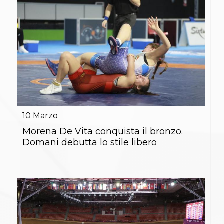
Abilitazioni
Sportello Fiscale
News
Modulistica
FAQ
Quesiti fiscali
Sostenibilità
Documenti
10
Marzo
Morena De Vita conquista il bronzo.
Domani debutta lo stile libero