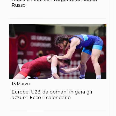
S'istrumpa
Russo
News
Calendario Attività
Difesa Personale MGA
La disciplina
News
Merchandising
Mappa del sito
Cerca
Contatti
News
Cookies Accept
Newsletter
Catalogo formativo
Webinar
Corsi Monotematici
13
Marzo
Corsi di Specializzazione
Europei U23: da domani in gara gli
Corsi FIJLKAM-FISDIR
Corsi Preparatore Fisico
azzurri. Ecco il calendario
Edutraining class - Didattica infantile
Corso dirigenti sportivi
Corso Direttore di Gara