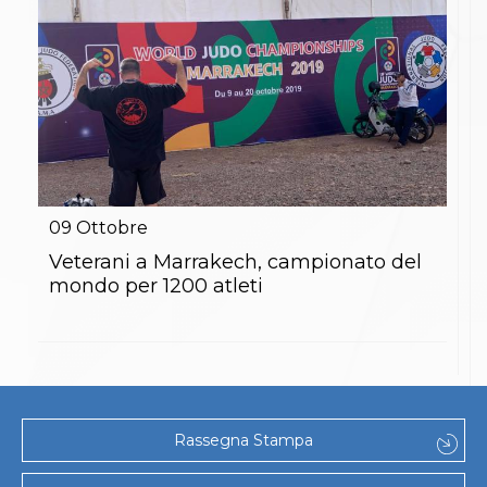
Abilitazioni
Sportello Fiscale
News
Modulistica
FAQ
Quesiti fiscali
Sostenibilità
Documenti
09
Ottobre
Veterani a Marrakech, campionato del
mondo per 1200 atleti
Rassegna Stampa