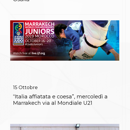
S'istrumpa
News
Calendario Attività
Difesa Personale MGA
La disciplina
News
Merchandising
Mappa del sito
Cerca
Contatti
News
Cookies Accept
Newsletter
Catalogo formativo
Webinar
15
Ottobre
Corsi Monotematici
“Italia affiatata e coesa”, mercoledì a
Corsi di Specializzazione
Marrakech via al Mondiale U21
Corsi FIJLKAM-FISDIR
Corsi Preparatore Fisico
Edutraining class - Didattica infantile
Corso dirigenti sportivi
Corso Direttore di Gara