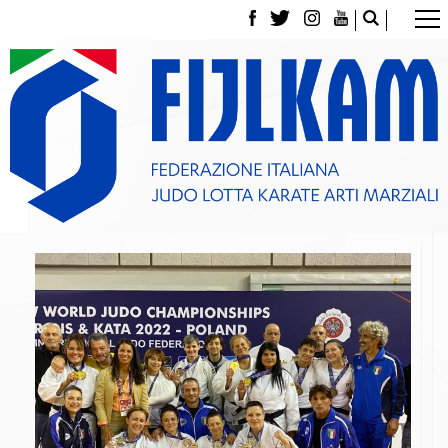
La Federazione
Tesseramento
Contatti
Norme e modulistica Affiliazioni e Tesseramenti
Polizza Assicurativa
Classifica Società Sportive con più di 100 atleti
tesserati
Azzurri
Giustizia Sportiva
Gare e Risultati
Archivio eventi
Dove siamo
Media
Partners
Trasparenza
Judo
La disciplina
News
Attività Didattica