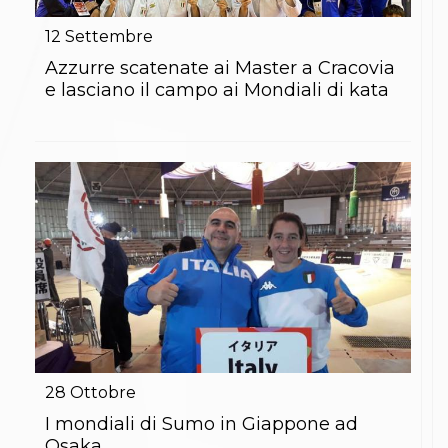
Gare e Risultati
Albi Federali
12
Settembre
Arbitri
Lotta
Azzurre scatenate ai Master a Cracovia
La disciplina
e lasciano il campo ai Mondiali di kata
News
Gare e Risultati
Attività Didattica
Albi Federali
Karate
La disciplina
News
Gare e Risultati
Attività Didattica
Albi Federali
Arti marziali
Aikido
Ju Jitsu
Sumo
Capoeira
28
Ottobre
Grappling
BJJ
I mondiali di Sumo in Giappone ad
Pancrazio/Pankration
Osaka