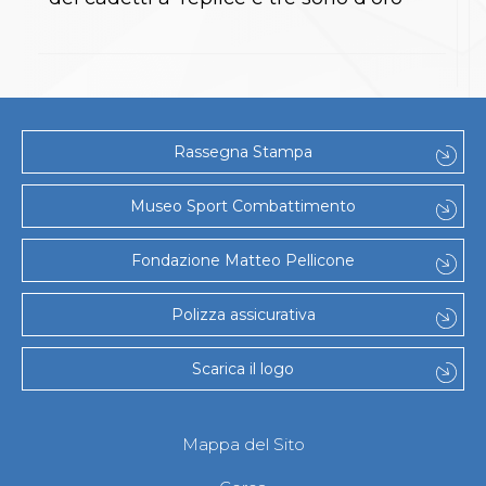
S'istrumpa
News
Calendario Attività
Difesa Personale MGA
La disciplina
News
Merchandising
Rassegna Stampa
Mappa del sito
Cerca
Museo Sport Combattimento
Contatti
News
Cookies Accept
Fondazione Matteo Pellicone
Newsletter
Catalogo formativo
Polizza assicurativa
Webinar
Corsi Monotematici
Corsi di Specializzazione
Scarica il logo
Corsi FIJLKAM-FISDIR
Corsi Preparatore Fisico
Edutraining class - Didattica infantile
Mappa del Sito
Corso dirigenti sportivi
Corso Direttore di Gara