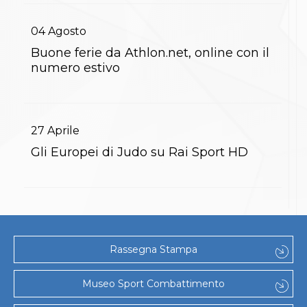
S'istrumpa
News
04
Agosto
Calendario Attività
Difesa Personale MGA
Buone ferie da Athlon.net, online con il
La disciplina
numero estivo
News
Merchandising
Mappa del sito
Cerca
27
Aprile
Contatti
News
Gli Europei di Judo su Rai Sport HD
Cookies Accept
Newsletter
Catalogo formativo
Webinar
Corsi Monotematici
Corsi di Specializzazione
Corsi FIJLKAM-FISDIR
Rassegna Stampa
Corsi Preparatore Fisico
Edutraining class - Didattica infantile
Corso dirigenti sportivi
Museo Sport Combattimento
Corso Direttore di Gara