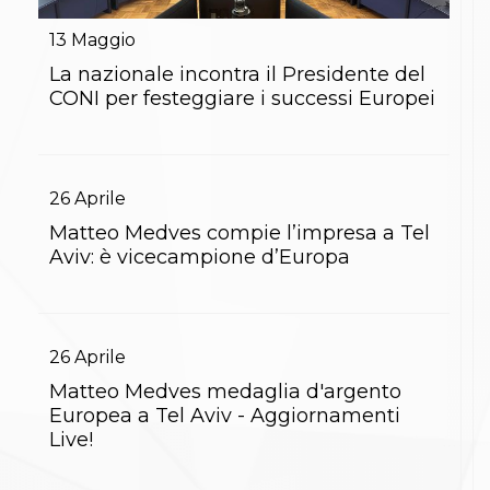
Gare e Risultati
Albi Federali
13
Maggio
Arbitri
Lotta
La nazionale incontra il Presidente del
La disciplina
CONI per festeggiare i successi Europei
News
Gare e Risultati
Attività Didattica
Albi Federali
26
Aprile
Karate
La disciplina
Matteo Medves compie l’impresa a Tel
News
Aviv: è vicecampione d’Europa
Gare e Risultati
Attività Didattica
Albi Federali
Arti marziali
Aikido
26
Aprile
Ju Jitsu
Matteo Medves medaglia d'argento
Sumo
Europea a Tel Aviv - Aggiornamenti
Capoeira
Live!
Grappling
BJJ
Pancrazio/Pankration