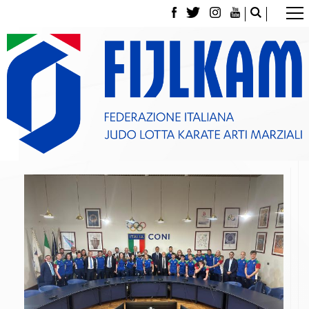
La Federazione
Tesseramento
Contatti
Norme e modulistica Affiliazioni e Tesseramenti
Polizza Assicurativa
Classifica Società Sportive con più di 100 atleti
tesserati
Azzurri
Giustizia Sportiva
Gare e Risultati
Archivio eventi
Dove siamo
Media
Partners
Trasparenza
Judo
La disciplina
News
Attività Didattica