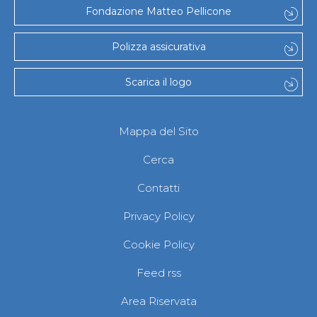
Abilitazioni
Fondazione Matteo Pellicone
Sportello Fiscale
News
Modulistica
Polizza assicurativa
FAQ
Quesiti fiscali
Scarica il logo
Sostenibilità
Documenti
Mappa del Sito
Cerca
Contatti
Privacy Policy
Cookie Policy
Feed rss
Area Riservata