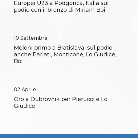
Europei U23 a Podgorica, Italia sul
S'istrumpa
podio con il bronzo di Miriam Boi
News
Calendario Attività
Difesa Personale MGA
La disciplina
News
10
Settembre
Merchandising
Mappa del sito
Meloni primo a Bratislava, sul podio
Cerca
anche Parlati, Monticone, Lo Giudice,
Contatti
Boi
News
Cookies Accept
Newsletter
Catalogo formativo
02
Aprile
Webinar
Corsi Monotematici
Oro a Dubrovnik per Pierucci e Lo
Corsi di Specializzazione
Giudice
Corsi FIJLKAM-FISDIR
Corsi Preparatore Fisico
Edutraining class - Didattica infantile
Corso dirigenti sportivi
Corso Direttore di Gara