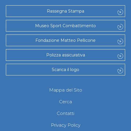
Abilitazioni
Sportello Fiscale
Rassegna Stampa
News
Modulistica
FAQ
Museo Sport Combattimento
Quesiti fiscali
Sostenibilità
Fondazione Matteo Pellicone
Documenti
Polizza assicurativa
Scarica il logo
Mappa del Sito
Cerca
Contatti
Privacy Policy