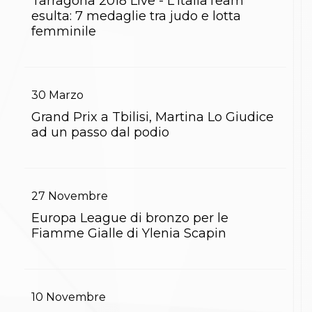
Tarragona 2018 Live - L'ItaliaTeam
Gare e Risultati
Albi Federali
esulta: 7 medaglie tra judo e lotta
Arbitri
femminile
Lotta
La disciplina
News
Gare e Risultati
30
Marzo
Attività Didattica
Albi Federali
Grand Prix a Tbilisi, Martina Lo Giudice
Karate
ad un passo dal podio
La disciplina
News
Gare e Risultati
Attività Didattica
Albi Federali
27
Novembre
Arti marziali
Europa League di bronzo per le
Aikido
Fiamme Gialle di Ylenia Scapin
Ju Jitsu
Sumo
Capoeira
Grappling
BJJ
10
Novembre
Pancrazio/Pankration