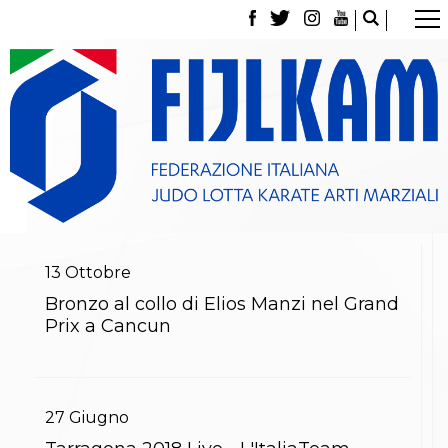
La Federazione
Tesseramento
Contatti
Norme e modulistica Affiliazioni e Tesseramenti
Polizza Assicurativa
Classifica Società Sportive con più di 100 atleti
tesserati
Azzurri
Giustizia Sportiva
Gare e Risultati
Archivio eventi
13
Ottobre
Dove siamo
Bronzo al collo di Elios Manzi nel Grand
Media
Prix a Cancun
Partners
Trasparenza
Judo
La disciplina
News
27
Giugno
Attività Didattica