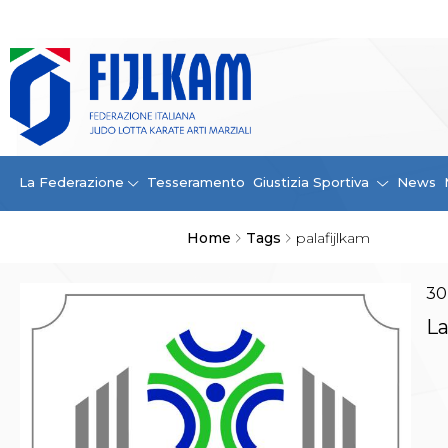
La Federazione
La FIJLKAM
Organigramma
Storia
Campioni di tutti i tempi
News
La Federazione
Tesseramento
Giustizia Sportiva
News
Carte Federali
Comunicazioni Federali
Home
Tags
palafijlkam
Convenzioni
Centro Olimpico
Tecnici
30
Contatti
La
Safeguarding Policy
Ufficiali di Gara
Antidoping e tutela sanitaria
Tesseramento
Contatti
Norme e modulistica Affiliazioni e Tesseramenti