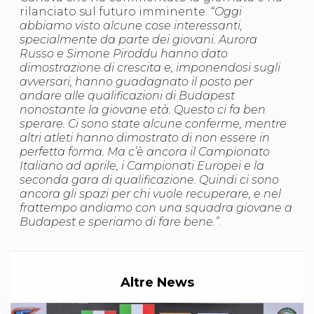
Abilitazioni
rilanciato sul futuro imminente:
“Oggi
Sportello Fiscale
abbiamo visto alcune cose interessanti,
News
specialmente da parte dei giovani. Aurora
Modulistica
Russo e Simone Piroddu hanno dato
FAQ
dimostrazione di crescita e, imponendosi sugli
Quesiti fiscali
avversari, hanno guadagnato il posto per
Sostenibilità
andare alle qualificazioni di Budapest
Documenti
nonostante la giovane età. Questo ci fa ben
sperare. Ci sono state alcune conferme, mentre
altri atleti hanno dimostrato di non essere in
perfetta forma. Ma c’è ancora il Campionato
Italiano ad aprile, i Campionati Europei e la
seconda gara di qualificazione. Quindi ci sono
ancora gli spazi per chi vuole recuperare, e nel
frattempo andiamo con una squadra giovane a
Budapest e speriamo di fare bene.”
.
Altre News