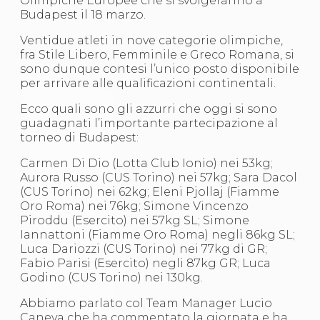
Olimpiche Europee che si svolgeranno a
S'istrumpa
Budapest il 18 marzo.
News
Calendario Attività
Ventidue atleti in nove categorie olimpiche,
Difesa Personale MGA
fra Stile Libero, Femminile e Greco Romana, si
La disciplina
sono dunque contesi l’unico posto disponibile
News
per arrivare alle qualificazioni continentali.
Merchandising
Ecco quali sono gli azzurri che oggi si sono
Mappa del sito
guadagnati l’importante partecipazione al
Cerca
torneo di Budapest:
Contatti
News
Carmen Di Dio (Lotta Club Ionio) nei 53kg;
Cookies Accept
Aurora Russo (CUS Torino) nei 57kg; Sara Dacol
Newsletter
(CUS Torino) nei 62kg; Eleni Pjollaj (Fiamme
Catalogo formativo
Oro Roma) nei 76kg; Simone Vincenzo
Webinar
Piroddu (Esercito) nei 57kg SL; Simone
Corsi Monotematici
Iannattoni (Fiamme Oro Roma) negli 86kg SL;
Corsi di Specializzazione
Luca Dariozzi (CUS Torino) nei 77kg di GR;
Corsi FIJLKAM-FISDIR
Fabio Parisi (Esercito) negli 87kg GR; Luca
Corsi Preparatore Fisico
Godino (CUS Torino) nei 130kg.
Edutraining class - Didattica infantile
Corso dirigenti sportivi
Abbiamo parlato col Team Manager Lucio
Corso Direttore di Gara
Caneva che ha commentato la giornata e ha