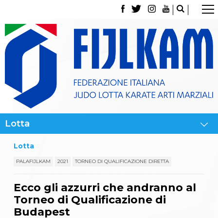
La Federazione
Tesseramento
Contatti
Norme e modulistica Affiliazioni e Tesseramenti
Polizza Assicurativa
Classifica Società Sportive con più di 100 atleti
tesserati
Azzurri
Giustizia Sportiva
Gare e Risultati
Archivio eventi
Dove siamo
Lotta
Media
Partners
PALAFIJLKAM
2021
TORNEO DI QUALIFICAZIONE DIRETTA
Trasparenza
Judo
Ecco gli azzurri che andranno al
La disciplina
Torneo di Qualificazione di
News
Attività Didattica
Budapest