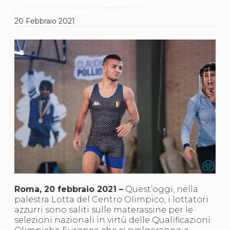
Gare e Risultati
Albi Federali
Arbitri
20
Febbraio
2021
Lotta
La disciplina
News
Gare e Risultati
Attività Didattica
Albi Federali
Karate
La disciplina
News
Gare e Risultati
Attività Didattica
Albi Federali
Arti marziali
Aikido
Ju Jitsu
Sumo
Roma, 20 febbraio 2021 –
Quest’oggi, nella
Capoeira
palestra Lotta del Centro Olimpico, i lottatori
Grappling
azzurri sono saliti sulle materassine per le
BJJ
selezioni nazionali in virtù delle Qualificazioni
Pancrazio/Pankration