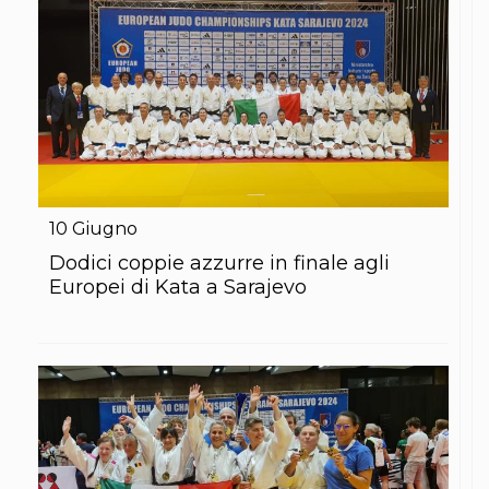
Abilitazioni
Sportello Fiscale
News
Modulistica
FAQ
Quesiti fiscali
Sostenibilità
Documenti
10
Giugno
Dodici coppie azzurre in finale agli
Europei di Kata a Sarajevo