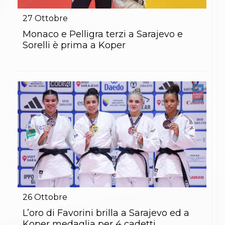
Gare e Risultati
Albi Federali
27
Ottobre
Arbitri
Lotta
Monaco e Pelligra terzi a Sarajevo e
La disciplina
Sorelli è prima a Koper
News
Gare e Risultati
Attività Didattica
Albi Federali
Karate
La disciplina
News
Gare e Risultati
Attività Didattica
Albi Federali
Arti marziali
Aikido
Ju Jitsu
Sumo
Capoeira
26
Ottobre
Grappling
BJJ
L’oro di Favorini brilla a Sarajevo ed a
Pancrazio/Pankration
Koper medaglia per 4 cadetti