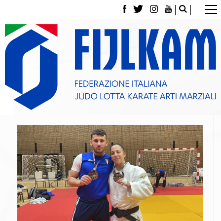
La Federazione
Tesseramento
Contatti
Norme e modulistica Affiliazioni e Tesseramenti
Polizza Assicurativa
Classifica Società Sportive con più di 100 atleti
tesserati
Azzurri
Giustizia Sportiva
Gare e Risultati
Archivio eventi
Dove siamo
Media
Partners
Trasparenza
Judo
La disciplina
News
Attività Didattica