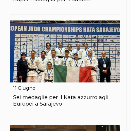
S'istrumpa
News
Calendario Attività
Difesa Personale MGA
La disciplina
News
Merchandising
Mappa del sito
Cerca
Contatti
News
Cookies Accept
Newsletter
Catalogo formativo
Webinar
11
Giugno
Corsi Monotematici
Sei medaglie per il Kata azzurro agli
Corsi di Specializzazione
Europei a Sarajevo
Corsi FIJLKAM-FISDIR
Corsi Preparatore Fisico
Edutraining class - Didattica infantile
Corso dirigenti sportivi
Corso Direttore di Gara