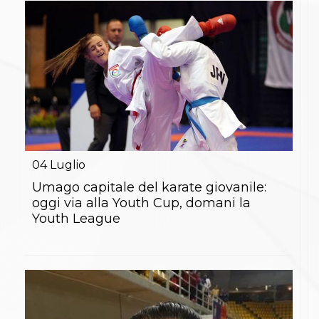
Abilitazioni
Sportello Fiscale
News
Modulistica
FAQ
Quesiti fiscali
Sostenibilità
Documenti
04
Luglio
Umago capitale del karate giovanile:
oggi via alla Youth Cup, domani la
Youth League