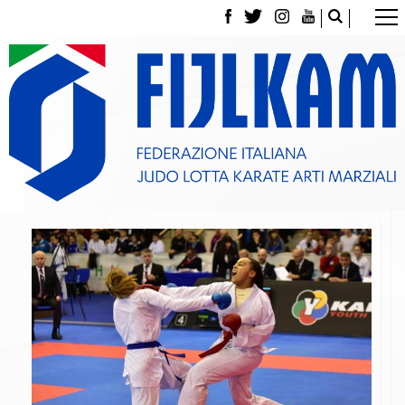
La Federazione
Tesseramento
Contatti
Norme e modulistica Affiliazioni e Tesseramenti
Polizza Assicurativa
Classifica Società Sportive con più di 100 atleti
tesserati
Azzurri
Giustizia Sportiva
Gare e Risultati
Archivio eventi
Dove siamo
Media
Partners
Trasparenza
Judo
La disciplina
News
Attività Didattica