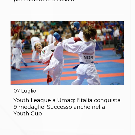
S'istrumpa
News
Calendario Attività
Difesa Personale MGA
La disciplina
News
Merchandising
Mappa del sito
Cerca
Contatti
News
Cookies Accept
Newsletter
Catalogo formativo
Webinar
07
Luglio
Corsi Monotematici
Youth League a Umag: l'Italia conquista
Corsi di Specializzazione
9 medaglie! Successo anche nella
Corsi FIJLKAM-FISDIR
Corsi Preparatore Fisico
Youth Cup
Edutraining class - Didattica infantile
Corso dirigenti sportivi
Corso Direttore di Gara