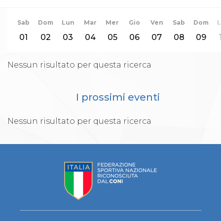
Gare e Risultati
Albi Federali
Arbitri
Sab
Dom
Lun
Mar
Mer
Gio
Ven
Sab
Dom
Lotta
01
02
03
04
05
06
07
08
09
La disciplina
News
Gare e Risultati
Nessun risultato per questa ricerca
Attività Didattica
Albi Federali
Karate
I prossimi eventi
La disciplina
News
Gare e Risultati
Nessun risultato per questa ricerca
Attività Didattica
Albi Federali
Arti marziali
Aikido
Ju Jitsu
Sumo
Capoeira
Grappling
BJJ
Pancrazio/Pankration