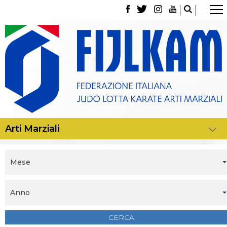
La Federazione
Tesseramento
Contatti
Norme e modulistica Affiliazioni e Tesseramenti
Polizza Assicurativa
Classifica Società Sportive con più di 100 atleti
tesserati
Azzurri
Giustizia Sportiva
Gare e Risultati
Archivio eventi
Dove siamo
Media
Mese
Partners
Trasparenza
Judo
Anno
La disciplina
News
Attività Didattica
CERCA