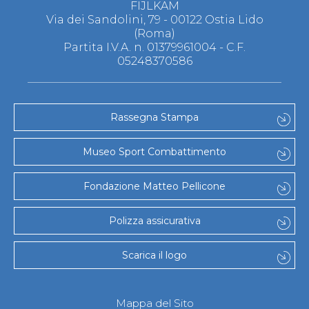
FIJLKAM
S'istrumpa
Via dei Sandolini, 79 - 00122 Ostia Lido
News
(Roma)
Calendario Attività
Partita I.V.A. n. 01379961004 - C.F.
Difesa Personale MGA
05248370586
La disciplina
News
Merchandising
Mappa del sito
Rassegna Stampa
Cerca
Contatti
News
Museo Sport Combattimento
Cookies Accept
Newsletter
Fondazione Matteo Pellicone
Catalogo formativo
Webinar
Corsi Monotematici
Polizza assicurativa
Corsi di Specializzazione
Corsi FIJLKAM-FISDIR
Scarica il logo
Corsi Preparatore Fisico
Edutraining class - Didattica infantile
Corso dirigenti sportivi
Corso Direttore di Gara
Mappa del Sito