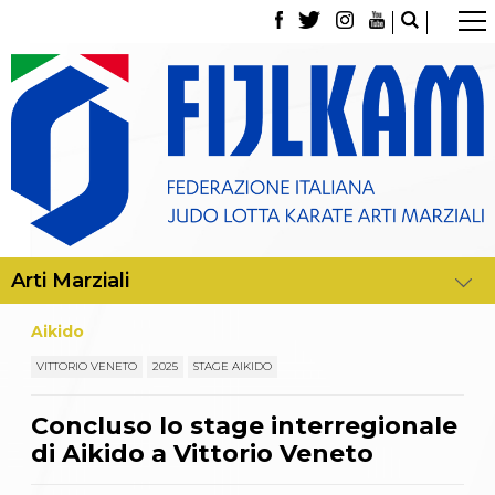
La Federazione
Tesseramento
Contatti
Norme e modulistica Affiliazioni e Tesseramenti
Polizza Assicurativa
Classifica Società Sportive con più di 100 atleti
tesserati
Azzurri
Giustizia Sportiva
Gare e Risultati
Archivio eventi
Dove siamo
Aikido
Media
Partners
VITTORIO VENETO
2025
STAGE AIKIDO
Trasparenza
Judo
Concluso lo stage interregionale
La disciplina
di Aikido a Vittorio Veneto
News
Attività Didattica