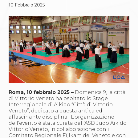
Gare e Risultati
10
Febbraio
2025
Albi Federali
Arbitri
Lotta
La disciplina
News
Gare e Risultati
Attività Didattica
Albi Federali
Karate
La disciplina
News
Gare e Risultati
Attività Didattica
Albi Federali
Roma, 10 febbraio 2025 –
Domenica 9, la città
Arti marziali
di Vittorio Veneto ha ospitato lo Stage
Aikido
Interregionale di Aikido “Città di Vittorio
Ju Jitsu
Veneto”, dedicato a questa antica ed
Sumo
affascinante disciplina. L’organizzazione
Capoeira
dell’evento è stata curata dall’ASD Judo Aikido
Grappling
Vittorio Veneto, in collaborazione con il
BJJ
Comitato Regionale Fijlkam del Veneto e con
Pancrazio/Pankration