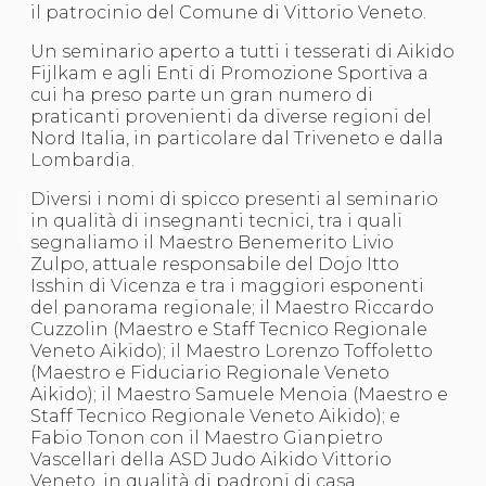
il patrocinio del Comune di Vittorio Veneto.
S'istrumpa
News
Un seminario aperto a tutti i tesserati di Aikido
Calendario Attività
Fijlkam e agli Enti di Promozione Sportiva a
Difesa Personale MGA
cui ha preso parte un gran numero di
La disciplina
praticanti provenienti da diverse regioni del
News
Nord Italia, in particolare dal Triveneto e dalla
Merchandising
Lombardia.
Mappa del sito
Cerca
Diversi i nomi di spicco presenti al seminario
Contatti
in qualità di insegnanti tecnici, tra i quali
News
segnaliamo il Maestro Benemerito Livio
Cookies Accept
Zulpo, attuale responsabile del Dojo Itto
Newsletter
Isshin di Vicenza e tra i maggiori esponenti
Catalogo formativo
del panorama regionale; il Maestro Riccardo
Webinar
Cuzzolin (Maestro e Staff Tecnico Regionale
Corsi Monotematici
Veneto Aikido); il Maestro Lorenzo Toffoletto
Corsi di Specializzazione
(Maestro e Fiduciario Regionale Veneto
Corsi FIJLKAM-FISDIR
Aikido); il Maestro Samuele Menoia (Maestro e
Corsi Preparatore Fisico
Staff Tecnico Regionale Veneto Aikido); e
Edutraining class - Didattica infantile
Fabio Tonon con il Maestro Gianpietro
Corso dirigenti sportivi
Vascellari della ASD Judo Aikido Vittorio
Corso Direttore di Gara
Veneto, in qualità di padroni di casa.