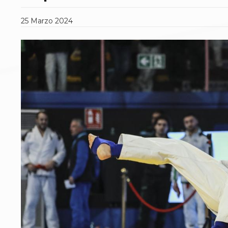
Polizza Assicurativa
Classifica Società Sportive con più di 100 atleti
25
Marzo
2024
tesserati
Azzurri
Giustizia Sportiva
Protocollo udienze in videoconferenza
Documenti e Modulistica
Contatti
Provvedimenti in corso
Sentenze Giudice Sportivo
Sentenze Tribunale Federale
Sentenze Corte Sportiva e Federale di Appello
Sentenze di 1° Grado
Sentenze CAF
Sentenze Tribunale Nazionale Arbitrato per lo
Sport
Dispositivi Tribunale Federale
Dispositivi Corte Sportiva e Federale di Appello
Spese per l’accesso alla Giustizia
Gare e Risultati