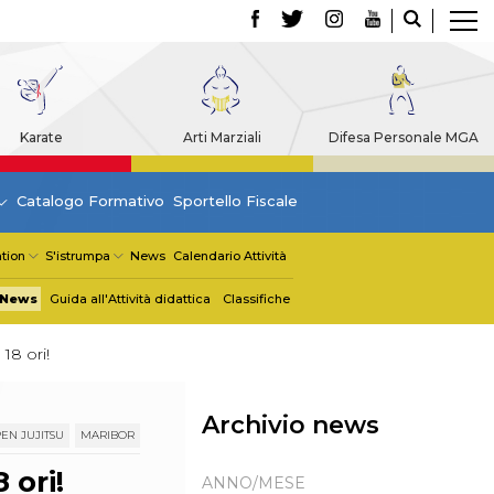
Karate
Arti Marziali
Difesa Personale MGA
Catalogo Formativo
Sportello Fiscale
tion
S'istrumpa
News
Calendario Attività
News
Guida all'Attività didattica
Classifiche
18 ori!
Archivio news
EN JUJITSU
MARIBOR
 ori!
ANNO/MESE