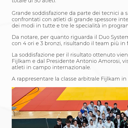
totale di 50 atleti.
Whistleblowing
Judo
Grande soddisfazione da parte dei tecnici a s
La disciplina
confrontati con atleti di grande spessore int
News
dei modi in tutte e tre le specialità in pr
Attività Didattica
Gare e Risultati
Da notare, per quanto riguarda il Duo System,
Albi Federali
con 4 ori e 3 bronzi, risultando il team più 
Arbitri
Lotta
La soddisfazione per il risultato ottenuto vi
La disciplina
Fijlkam e dal Presidente Antonio Amorosi, vist
News
atleti in campo internazionale.
Gare e Risultati
Attività Didattica
A rappresentare la classe arbitrale Fijlkam i
Albi Federali
Karate
La disciplina
News
Gare e Risultati
Attività Didattica
Albi Federali
Arti marziali