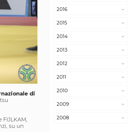
2016
2015
2014
2013
2012
2011
2010
rnazionale di
itsu
2009
2008
te FIJLKAM,
onzi, su un