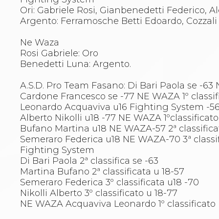
Ori: Gabriele Rosi, Gianbenedetti Federico, A
Argento: Ferramosche Betti Edoardo, Cozzali 
Ne Waza
Rosi Gabriele: Oro
Benedetti Luna: Argento.
A.S.D. Pro Team Fasano: Di Bari Paola se -63 
Cardone Francesco se -77 NE WAZA 1º classif
Leonardo Acquaviva u16 Fighting System -56 1
Alberto Nikolli u18 -77 NE WAZA 1ºclassificato
Bufano Martina u18 NE WAZA-57 2ª classifica
Semeraro Federica u18 NE WAZA-70 3ª classif
Fighting System
Di Bari Paola 2ª classifica se -63
Martina Bufano 2ª classificata u 18-57
Semeraro Federica 3º classificata u18 -70
Nikolli Alberto 3º classificato u 18-77
NE WAZA Acquaviva Leonardo 1º classificato 