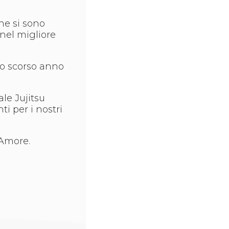
he si sono
 nel migliore
lo scorso anno
le Jujitsu
i per i nostri
 Amore.