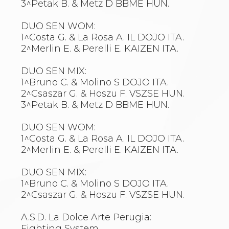
3^Petak B. & Metz D BBME HUN.
DUO SEN WOM:
1^Costa G. & La Rosa A. IL DOJO ITA.
2^Merlin E. & Perelli E. KAIZEN ITA.
DUO SEN MIX:
1^Bruno C. & Molino S DOJO ITA.
2^Csaszar G. & Hoszu F. VSZSE HUN.
3^Petak B. & Metz D BBME HUN.
DUO SEN WOM:
1^Costa G. & La Rosa A. IL DOJO ITA.
2^Merlin E. & Perelli E. KAIZEN ITA.
DUO SEN MIX:
1^Bruno C. & Molino S DOJO ITA.
2^Csaszar G. & Hoszu F. VSZSE HUN.
A.S.D. La Dolce Arte Perugia:
Fighting System