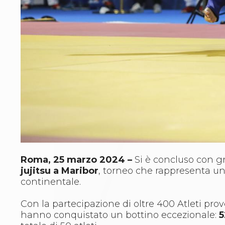
Archivio eventi
Dove siamo
Comitati Regionali
Società
La Federazione
Cerca Società Sportive
Media
Rassegna stampa
Pubblicazioni FIJLKAM
Libreria FIJLKAM
Athlon.net
Rivista ATHLON
Galleria Fotografica
Video
Roma, 25 marzo 2024 –
Si è concluso con gr
Partners
jujitsu a Maribor
, torneo che rappresenta un 
Trasparenza
continentale.
FIJLKAM trasparente
Amministrazione
Con la partecipazione di oltre 400 Atleti prov
Avvisi
hanno conquistato un bottino eccezionale:
5
Gare d’Appalto