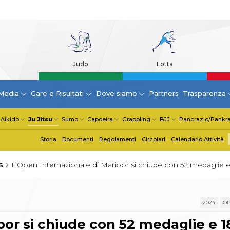
Judo
Lotta
Media
Gare e Risultati
Dove siamo
Partners
Trasparenza
Aikido
Ju Jitsu
Sumo
Capoeira
Grappling
BJJ
Pancrazio/Pankra
Storia
Documenti
Regolamenti
Circolari
Calendario Attività
s
L’Open Internazionale di Maribor si chiude con 52 medaglie e 
2024
OP
or si chiude con 52 medaglie e 18