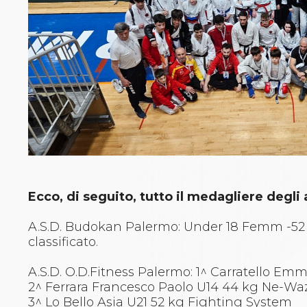
Aikido
Ju Jitsu
Sumo
Capoeira
Grappling
BJJ
Pancrazio/Pankration
S'istrumpa
News
Calendario Attività
Difesa Personale MGA
La disciplina
News
Ecco, di seguito, tutto il medagliere degli 
Merchandising
Mappa del sito
A.S.D. Budokan Palermo: Under 18 Femm -52 2°
Cerca
classificato.
Contatti
News
A.S.D. O.D.Fitness Palermo: 1^ Carratello E
Cookies Accept
2^ Ferrara Francesco Paolo U14 44 kg Ne-Wa
Newsletter
3^ Lo Bello Asia U21 52 kg Fighting System