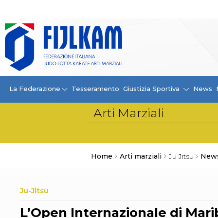
La Federazione
La FIJLKAM
Organigramma
Storia
Campioni di tutti i tempi
News
La Federazione
Tesseramento
Giustizia Sportiva
News
Carte Federali
Comunicazioni Federali
Convenzioni
Centro Olimpico
Tecnici
Contatti
Home
Arti marziali
Ju Jitsu
New
Safeguarding Policy
Ufficiali di Gara
Antidoping e tutela sanitaria
Ju-Jitsu
Tesseramento
Contatti
L’Open Internazionale di Marib
Norme e modulistica Affiliazioni e Tesseramenti