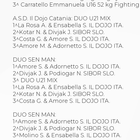
Catalogo formativo
3^ Carratello Emmanuela U16 52 kg Fighting
Webinar
Corsi Monotematici
A.S.D. Il Dojo Catania: DUO U21 MIX
Corsi di Specializzazione
1^La Rosa A. & Ensabella S. IL DOJO ITA.
Corsi FIJLKAM-FISDIR
2^Kotar N. & Divjak J. SIBOR SLO.
Corsi Preparatore Fisico
3^Costa G. & Amore S. IL DOJO ITA.
Edutraining class - Didattica infantile
3^Amore M. & Adornetto S. IL DOJO ITA.
Corso dirigenti sportivi
Corso Direttore di Gara
DUO SEN MAN:
Abilitazioni
1^Amore S. & Adornetto S. IL DOJO ITA.
Sportello Fiscale
2^Divjak J. & Podiogar N. SIBOR SLO.
News
3^ DUO U21 MIX
Modulistica
1^La Rosa A. & Ensabella S. IL DOJO ITA.
FAQ
2^Kotar N. & Divjak J. SIBOR SLO.
Quesiti fiscali
3^Costa G. & Amore S. IL DOJO ITA.
Sostenibilità
Documenti
DUO SEN MAN:
1^Amore S. & Adornetto S. IL DOJO ITA.
2^Divjak J. & Podiogar N. SIBOR SLO.
3^Molino S. & Ensabella S. IL DOJO ITA.