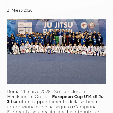
Gare e Risultati
Albi Federali
Arbitri
21
Marzo
2026
Lotta
La disciplina
News
Gare e Risultati
Attività Didattica
Albi Federali
Karate
La disciplina
News
Gare e Risultati
Attività Didattica
Albi Federali
Arti marziali
Aikido
Ju Jitsu
Sumo
Roma, 21 marzo 2026 – Si è conclusa a
Capoeira
Heraklion, in Grecia, l’
European Cup U14 di Ju
Grappling
Jitsu
, ultimo appuntamento della settimana
BJJ
internazionale che ha seguito i Campionati
Pancrazio/Pankration
Europei. La squadra italiana ha ottenuto un