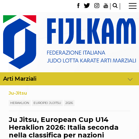
La Federazione
Tesseramento
Contatti
Norme e modulistica Affiliazioni e Tesseramenti
Polizza Assicurativa
Classifica Società Sportive con più di 100 atleti
tesserati
Azzurri
Giustizia Sportiva
Gare e Risultati
Archivio eventi
Dove siamo
Ju-Jitsu
Media
Partners
HERAKLION
EUROPEI JUJITSU
2026
Trasparenza
Judo
Ju Jitsu, European Cup U14
La disciplina
Heraklion 2026: Italia seconda
News
Attività Didattica
nella classifica per nazioni