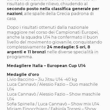
S'istrumpa
risultato di grande rilievo, chiudendo al
News
secondo posto nella classifica generale per
Calendario Attività
nazioni
, alle spalle della Grecia padrona di
Difesa Personale MGA
casa.
La disciplina
Dopo i risultati ottenuti dalla nazionale
News
maggiore nel corso dei Campionati Europei,
Merchandising
anche la squadra U14 ha confermato il buon
Mappa del sito
livello del movimento giovanile, conquistando
Cerca
complessivamente
24 medaglie: 5 ori, 8
Contatti
argenti e 11 bronzi
nelle diverse specialità in
News
programma.
Cookies Accept
Newsletter
Medagliere Italia – European Cup U14
Catalogo formativo
Webinar
Medaglie d’oro
Corsi Monotematici
Livio Baccino – Jiu Jitsu U14 -40 kg
Corsi di Specializzazione
Luca Cannavò / Alessio Fazio – Duo maschile
Corsi FIJLKAM-FISDIR
U14
Corsi Preparatore Fisico
Luca Cannavò / Alessio Fazio – Show maschile
Edutraining class - Didattica infantile
U14
Corso dirigenti sportivi
Sofia Spinella / Luca Cannavò – Show mix U14
Corso Direttore di Gara
Miriam Finocchiaro / Fabiola Torresi – Show