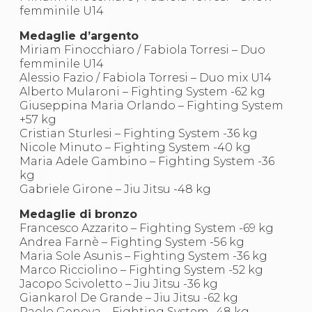
Abilitazioni
femminile U14
Sportello Fiscale
News
Medaglie d’argento
Modulistica
Miriam Finocchiaro / Fabiola Torresi – Duo
FAQ
femminile U14
Quesiti fiscali
Alessio Fazio / Fabiola Torresi – Duo mix U14
Sostenibilità
Alberto Mularoni – Fighting System -62 kg
Documenti
Giuseppina Maria Orlando – Fighting System
+57 kg
Cristian Sturlesi – Fighting System -36 kg
Nicole Minuto – Fighting System -40 kg
Maria Adele Gambino – Fighting System -36
kg
Gabriele Girone – Jiu Jitsu -48 kg
Medaglie di bronzo
Francesco Azzarito – Fighting System -69 kg
Andrea Farnè – Fighting System -56 kg
Maria Sole Asunis – Fighting System -36 kg
Marco Ricciolino – Fighting System -52 kg
Jacopo Scivoletto – Jiu Jitsu -36 kg
Giankarol De Grande – Jiu Jitsu -62 kg
Paolo Genova – Fighting System -48 kg