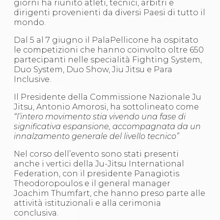
giorni ha riunito atleti, tecnici, arbitri e
S'istrumpa
dirigenti provenienti da diversi Paesi di tutto il
News
mondo.
Calendario Attività
Difesa Personale MGA
Dal 5 al 7 giugno il PalaPellicone ha ospitato
La disciplina
le competizioni che hanno coinvolto oltre 650
News
partecipanti nelle specialità Fighting System,
Merchandising
Duo System, Duo Show, Jiu Jitsu e Para
Mappa del sito
Inclusive.
Cerca
Contatti
Il Presidente della Commissione Nazionale Ju
News
Jitsu, Antonio Amorosi, ha sottolineato come
Cookies Accept
“l’intero movimento stia vivendo una fase di
Newsletter
significativa espansione, accompagnata da un
Catalogo formativo
innalzamento generale del livello tecnico”
Webinar
Corsi Monotematici
Nel corso dell’evento sono stati presenti
Corsi di Specializzazione
anche i vertici della Ju-Jitsu International
Corsi FIJLKAM-FISDIR
Federation, con il presidente Panagiotis
Corsi Preparatore Fisico
Theodoropoulos e il general manager
Edutraining class - Didattica infantile
Joachim Thumfart, che hanno preso parte alle
Corso dirigenti sportivi
attività istituzionali e alla cerimonia
Corso Direttore di Gara
conclusiva.