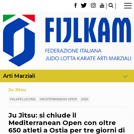
La Federazione
Tesseramento
Contatti
Norme e modulistica Affiliazioni e Tesseramenti
Polizza Assicurativa
Classifica Società Sportive con più di 100 atleti
tesserati
Azzurri
Giustizia Sportiva
Gare e Risultati
Archivio eventi
Dove siamo
Ju-Jitsu
Media
Partners
PALAPELLICONE
MEDITERRANEAN OPEN
2026
Trasparenza
Judo
Ju Jitsu: si chiude il
La disciplina
Mediterranean Open con oltre
News
Attività Didattica
650 atleti a Ostia per tre giorni di