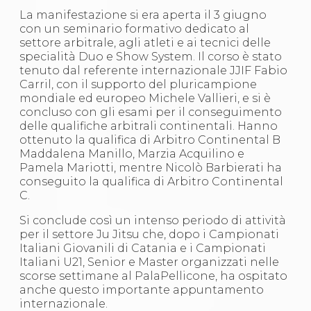
Abilitazioni
La manifestazione si era aperta il 3 giugno
Sportello Fiscale
con un seminario formativo dedicato al
News
settore arbitrale, agli atleti e ai tecnici delle
Modulistica
specialità Duo e Show System. Il corso è stato
FAQ
tenuto dal referente internazionale JJIF Fabio
Quesiti fiscali
Carril, con il supporto del pluricampione
Sostenibilità
mondiale ed europeo Michele Vallieri, e si è
Documenti
concluso con gli esami per il conseguimento
delle qualifiche arbitrali continentali. Hanno
ottenuto la qualifica di Arbitro Continental B
Maddalena Manillo, Marzia Acquilino e
Pamela Mariotti, mentre Nicolò Barbierati ha
conseguito la qualifica di Arbitro Continental
C.
Si conclude così un intenso periodo di attività
per il settore Ju Jitsu che, dopo i Campionati
Italiani Giovanili di Catania e i Campionati
Italiani U21, Senior e Master organizzati nelle
scorse settimane al PalaPellicone, ha ospitato
anche questo importante appuntamento
internazionale.