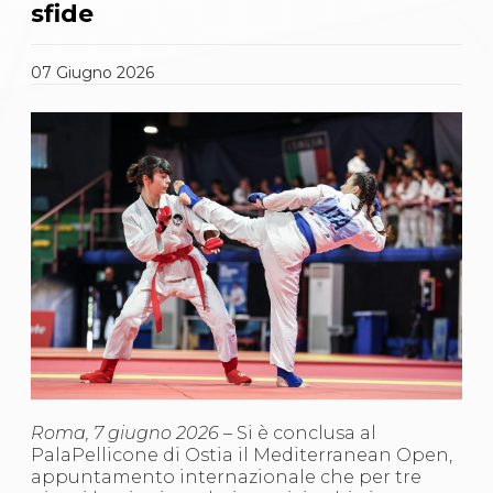
Gare e Risultati
sfide
Albi Federali
Arbitri
Lotta
07
Giugno
2026
La disciplina
News
Gare e Risultati
Attività Didattica
Albi Federali
Karate
La disciplina
News
Gare e Risultati
Attività Didattica
Albi Federali
Arti marziali
Aikido
Ju Jitsu
Sumo
Capoeira
Roma, 7 giugno 2026 –
Si è conclusa al
Grappling
PalaPellicone di Ostia il Mediterranean Open,
BJJ
appuntamento internazionale che per tre
Pancrazio/Pankration