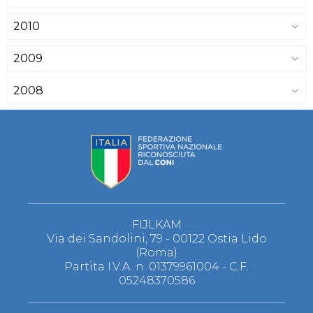
2010
2009
2008
FIJLKAM
Via dei Sandolini, 79 - 00122 Ostia Lido
(Roma)
Partita I.V.A. n. 01379961004 - C.F.
05248370586