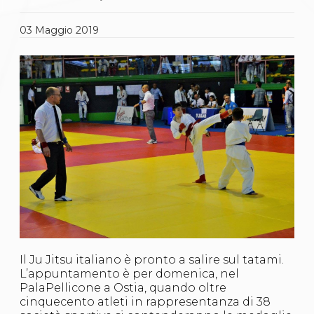
Gare e Risultati
Albi Federali
Arbitri
03
Maggio
2019
Lotta
La disciplina
News
Gare e Risultati
Attività Didattica
Albi Federali
Karate
La disciplina
News
Gare e Risultati
Attività Didattica
Albi Federali
Arti marziali
Aikido
Ju Jitsu
Sumo
Il Ju Jitsu italiano è pronto a salire sul tatami.
Capoeira
L’appuntamento è per domenica, nel
Grappling
PalaPellicone a Ostia, quando oltre
BJJ
cinquecento atleti in rappresentanza di 38
Pancrazio/Pankration