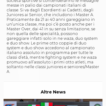
società sportive si contenderanno le medaglie
S'istrumpa
messe in palio dai campionati italiani di
News
classe. Si va dagli Esordienti ai Cadetti, dagli
Calendario Attività
Juniores ai Senior, che includono i Master A.
Difesa Personale MGA
Praticamente da 21 ai 40 anni gareggiano in
La disciplina
un’unica classe, ma poi c’è posto anche per i
News
Master Over, dai 41 in su senza limitazione, se
Merchandising
non quella delle specialità, possono
Mappa del sito
gareggiare infatti solo in ne waza, duo system
Cerca
e duo show. Le prime otto coppie di duo
Contatti
system e duo show accedono al campionato
News
italiano assoluto in programma per tutte le
Cookies Accept
classi d’età, mentre fighting system e ne waza
Newsletter
promuovo all’assoluto i primi otto atleti, ma
Catalogo formativo
soltanto nelle classi juniores e seniores/Master
Webinar
A.
Corsi Monotematici
Corsi di Specializzazione
Corsi FIJLKAM-FISDIR
Corsi Preparatore Fisico
Altre News
Edutraining class - Didattica infantile
Corso dirigenti sportivi
Corso Direttore di Gara