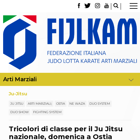
La Federazione
Tesseramento
Contatti
Norme e modulistica Affiliazioni e Tesseramenti
Polizza Assicurativa
Classifica Società Sportive con più di 100 atleti
tesserati
Azzurri
Giustizia Sportiva
Gare e Risultati
Archivio eventi
Dove siamo
Ju-Jitsu
Media
Partners
JU JITSU
ARTI MARZIALI;
OSTIA
NE WAZA
DUO SYSTEM
Trasparenza
DUO SHOW
FIGHTING SYSTEM
Judo
La disciplina
Tricolori di classe per il Ju Jitsu
News
Attività Didattica
nazionale, domenica a Ostia