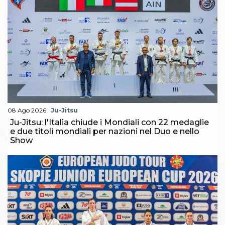
Abilitazioni
Sportello Fiscale
News
Modulistica
FAQ
Quesiti fiscali
Sostenibilità
Documenti
08 Ago 2026
Ju-Jitsu
Ju-Jitsu: l'Italia chiude i Mondiali con 22 medaglie
e due titoli mondiali per nazioni nel Duo e nello
Show