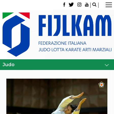
La Federazione
Tesseramento
Contatti
Norme e modulistica Affiliazioni e Tesseramenti
Polizza Assicurativa
Classifica Società Sportive con più di 100 atleti
tesserati
Azzurri
Giustizia Sportiva
Gare e Risultati
Archivio eventi
Dove siamo
Media
Partners
Trasparenza
Judo
La disciplina
News
Attività Didattica