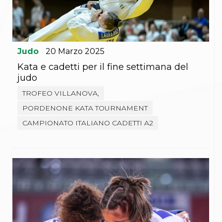
Gare e Risultati
Albi Federali
Arbitri
Lotta
La disciplina
News
Judo
20
Marzo
2025
Gare e Risultati
Kata e cadetti per il fine settimana del
Attività Didattica
judo
Albi Federali
Karate
TROFEO VILLANOVA,
La disciplina
PORDENONE KATA TOURNAMENT
News
Gare e Risultati
CAMPIONATO ITALIANO CADETTI A2
Attività Didattica
Albi Federali
Arti marziali
Aikido
Ju Jitsu
Sumo
Capoeira
Grappling
BJJ
Pancrazio/Pankration