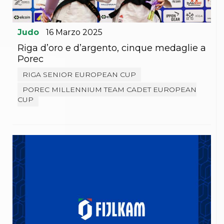
Abilitazioni
Sportello Fiscale
News
Judo
16
Marzo
2025
Modulistica
FAQ
Riga d’oro e d’argento, cinque medaglie a
Quesiti fiscali
Porec
Sostenibilità
Documenti
RIGA SENIOR EUROPEAN CUP
POREC MILLENNIUM TEAM CADET EUROPEAN
CUP