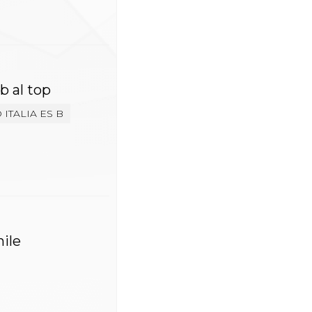
b al top
ITALIA ES B
nile