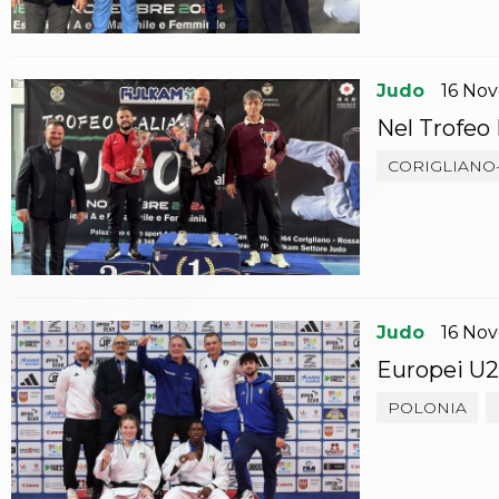
Aikido
Ju Jitsu
Sumo
Judo
16
No
Capoeira
Grappling
Nel Trofeo 
BJJ
Pancrazio/Pankration
CORIGLIANO
S'istrumpa
News
Calendario Attività
Difesa Personale MGA
La disciplina
News
Judo
16
No
Merchandising
Mappa del sito
Europei U2
Cerca
POLONIA
Contatti
News
Cookies Accept
Newsletter