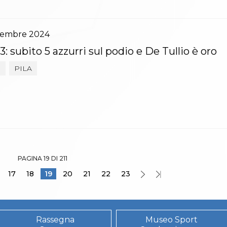
vembre
2024
: subito 5 azzurri sul podio e De Tullio è oro
3
PILA
PAGINA 19 DI 211
17
18
19
20
21
22
23
Rassegna
Museo Sport