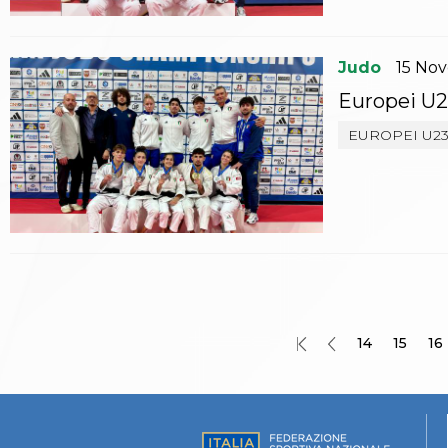
Catalogo formativo
Webinar
Corsi Monotematici
Judo
15
No
Corsi di Specializzazione
Corsi FIJLKAM-FISDIR
Europei U23
Corsi Preparatore Fisico
EUROPEI U2
Edutraining class - Didattica infantile
Corso dirigenti sportivi
Corso Direttore di Gara
Abilitazioni
Sportello Fiscale
News
Modulistica
FAQ
Quesiti fiscali
Sostenibilità
14
15
16
Documenti