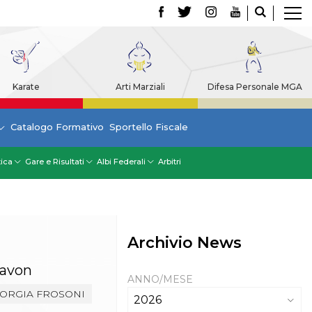
Karate
Arti Marziali
Difesa Personale MGA
Catalogo Formativo
Sportello Fiscale
tica
Gare e Risultati
Albi Federali
Arbitri
Archivio News
iavon
ANNO/MESE
IORGIA FROSONI
2026