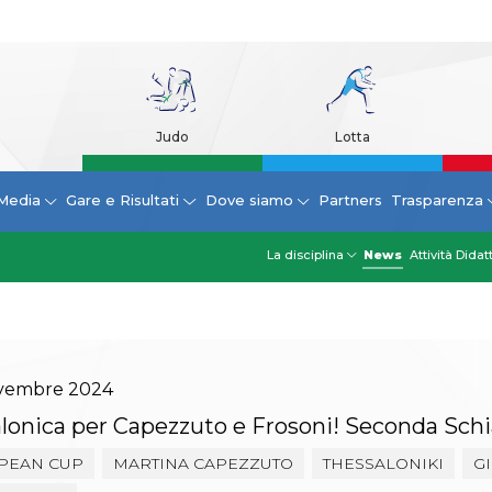
Judo
Lotta
Media
Gare e Risultati
Dove siamo
Partners
Trasparenza
La disciplina
News
Attività Didat
vembre
2024
alonica per Capezzuto e Frosoni! Seconda Sch
PEAN CUP
MARTINA CAPEZZUTO
THESSALONIKI
G