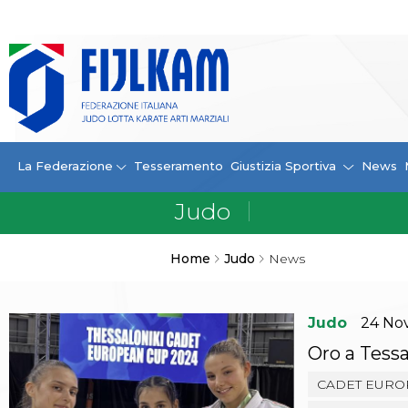
La Federazione
La FIJLKAM
Organigramma
Storia
Campioni di tutti i tempi
News
La Federazione
Tesseramento
Giustizia Sportiva
News
Carte Federali
Comunicazioni Federali
Convenzioni
Centro Olimpico
Home
Judo
News
Tecnici
Contatti
Safeguarding Policy
Judo
24
No
Ufficiali di Gara
Antidoping e tutela sanitaria
Oro a Tess
Tesseramento
CADET EURO
Contatti
Norme e modulistica Affiliazioni e Tesseramenti