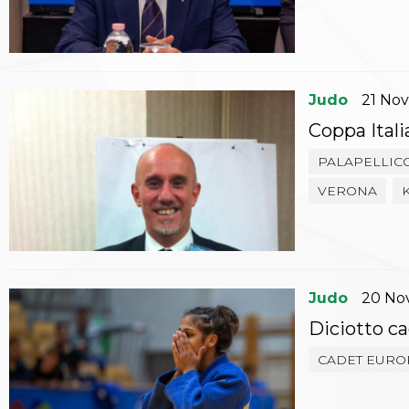
Archivio eventi
Dove siamo
Comitati Regionali
Società
La Federazione
Judo
21
No
Cerca Società Sportive
Coppa Itali
Media
Rassegna stampa
PALAPELLIC
Pubblicazioni FIJLKAM
Libreria FIJLKAM
VERONA
Athlon.net
Rivista ATHLON
Galleria Fotografica
Video
Partners
Judo
20
No
Trasparenza
Diciotto ca
FIJLKAM trasparente
Amministrazione
CADET EURO
Avvisi
Gare d’Appalto