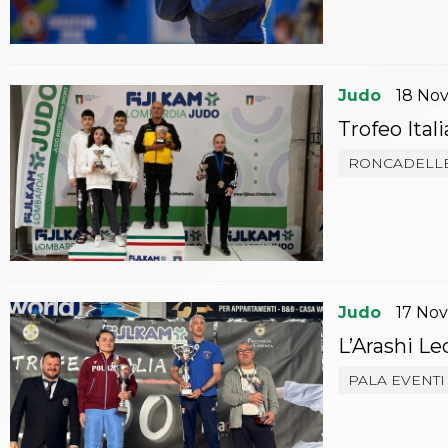
Whistleblowing
Judo
La disciplina
News
Attività Didattica
Judo
18
No
Gare e Risultati
Trofeo Ita
Albi Federali
Arbitri
RONCADELL
Lotta
La disciplina
News
Gare e Risultati
Attività Didattica
Albi Federali
Karate
Judo
17
No
La disciplina
L’Arashi Le
News
Gare e Risultati
PALA EVENTI
Attività Didattica
Albi Federali
Arti marziali