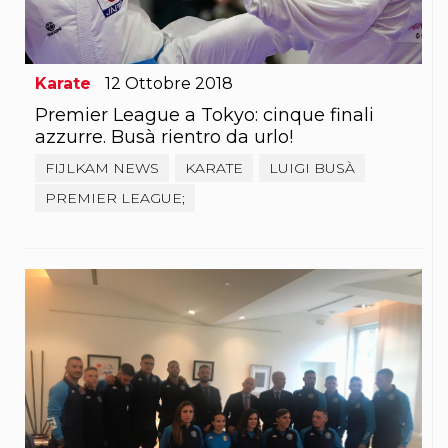
S'istrumpa
News
Calendario Attività
Difesa Personale MGA
Karate
12
Ottobre
2018
La disciplina
News
Premier League a Tokyo: cinque finali
Merchandising
azzurre. Busà rientro da urlo!
Mappa del sito
FIJLKAM NEWS
KARATE
LUIGI BUSÀ
Cerca
Contatti
PREMIER LEAGUE;
News
Cookies Accept
Newsletter
Catalogo formativo
Webinar
Corsi Monotematici
Corsi di Specializzazione
Corsi FIJLKAM-FISDIR
Corsi Preparatore Fisico
Edutraining class - Didattica infantile
Corso dirigenti sportivi
Corso Direttore di Gara