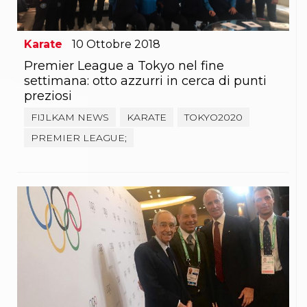
Abilitazioni
Sportello Fiscale
News
Karate
10
Ottobre
2018
Modulistica
FAQ
Premier League a Tokyo nel fine
Quesiti fiscali
settimana: otto azzurri in cerca di punti
Sostenibilità
preziosi
Documenti
FIJLKAM NEWS
KARATE
TOKYO2020
PREMIER LEAGUE;