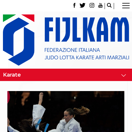
La Federazione
Tesseramento
Contatti
Norme e modulistica Affiliazioni e Tesseramenti
Polizza Assicurativa
Classifica Società Sportive con più di 100 atleti
tesserati
Azzurri
Giustizia Sportiva
Gare e Risultati
Archivio eventi
Dove siamo
Media
Partners
Trasparenza
Judo
La disciplina
News
Attività Didattica