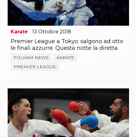
Gare e Risultati
Albi Federali
Arbitri
Lotta
La disciplina
News
Karate
13
Ottobre
2018
Gare e Risultati
Premier League a Tokyo: salgono ad otto
Attività Didattica
le finali azzurre. Questa notte la diretta
Albi Federali
Karate
FIJLKAM NEWS
KARATE
La disciplina
PREMIER LEAGUE;
News
Gare e Risultati
Attività Didattica
Albi Federali
Arti marziali
Aikido
Ju Jitsu
Sumo
Capoeira
Grappling
BJJ
Pancrazio/Pankration