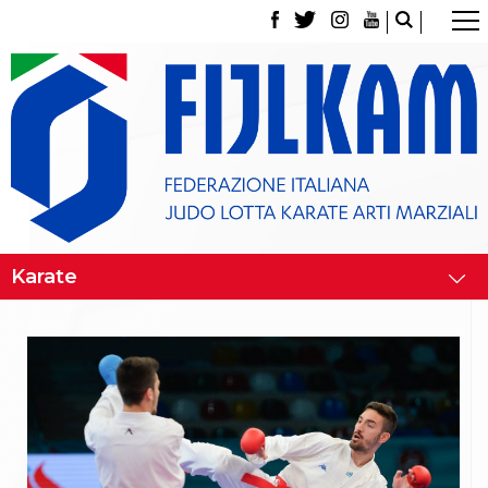
La Federazione
Tesseramento
Contatti
Norme e modulistica Affiliazioni e Tesseramenti
Polizza Assicurativa
Classifica Società Sportive con più di 100 atleti
tesserati
Azzurri
Giustizia Sportiva
Gare e Risultati
Archivio eventi
Dove siamo
Media
Partners
Trasparenza
Judo
La disciplina
News
Attività Didattica