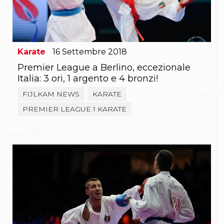
Gare e Risultati
Albi Federali
Arbitri
Lotta
La disciplina
News
Karate
16
Settembre
2018
Gare e Risultati
Premier League a Berlino, eccezionale
Attività Didattica
Italia: 3 ori, 1 argento e 4 bronzi!
Albi Federali
Karate
FIJLKAM NEWS
KARATE
La disciplina
PREMIER LEAGUE 1 KARATE
News
Gare e Risultati
Attività Didattica
Albi Federali
Arti marziali
Aikido
Ju Jitsu
Sumo
Capoeira
Grappling
BJJ
Pancrazio/Pankration