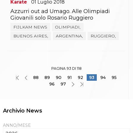
Karate
01
Luglio
2018
Azzurri out ad Umago. Alle Olimpiadi
Giovanili solo Rosario Ruggiero
FIJLKAM NEWS
OLIMPIADI,
BUENOS AIRES,
ARGENTINA,
RUGGIERO,
PAGINA 93 DI 118
88
89
90
91
92
93
94
95
96
97
Archivio News
ANNO/MESE