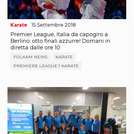
S'istrumpa
News
Calendario Attività
Difesa Personale MGA
Karate
15
Settembre
2018
La disciplina
News
Premier League, Italia da capogiro a
Merchandising
Berlino: otto finali azzurre! Domani in
Mappa del sito
diretta dalle ore 10
Cerca
FIJLKAM NEWS
KARATE
Contatti
News
PREMIERE LEAGUE 1 KARATE
Cookies Accept
Newsletter
Catalogo formativo
Webinar
Corsi Monotematici
Corsi di Specializzazione
Corsi FIJLKAM-FISDIR
Corsi Preparatore Fisico
Edutraining class - Didattica infantile
Corso dirigenti sportivi
Corso Direttore di Gara