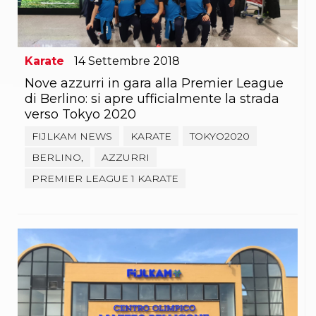
Abilitazioni
Sportello Fiscale
News
Modulistica
FAQ
Karate
14
Settembre
2018
Quesiti fiscali
Nove azzurri in gara alla Premier League
Sostenibilità
di Berlino: si apre ufficialmente la strada
Documenti
verso Tokyo 2020
FIJLKAM NEWS
KARATE
TOKYO2020
BERLINO,
AZZURRI
PREMIER LEAGUE 1 KARATE