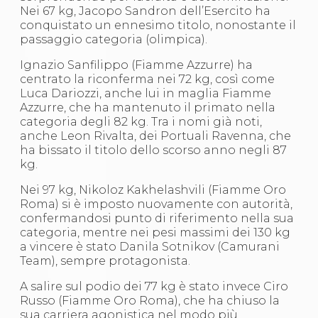
Abilitazioni
Nei 67 kg, Jacopo Sandron dell’Esercito ha
Sportello Fiscale
conquistato un ennesimo titolo, nonostante il
News
passaggio categoria (olimpica).
Modulistica
FAQ
Ignazio Sanfilippo (Fiamme Azzurre) ha
Quesiti fiscali
centrato la riconferma nei 72 kg, così come
Sostenibilità
Luca Dariozzi, anche lui in maglia Fiamme
Documenti
Azzurre, che ha mantenuto il primato nella
categoria degli 82 kg. Tra i nomi già noti,
anche Leon Rivalta, dei Portuali Ravenna, che
ha bissato il titolo dello scorso anno negli 87
kg.
Nei 97 kg, Nikoloz Kakhelashvili (Fiamme Oro
Roma) si è imposto nuovamente con autorità,
confermandosi punto di riferimento nella sua
categoria, mentre nei pesi massimi dei 130 kg
a vincere è stato Danila Sotnikov (Camurani
Team), sempre protagonista.
A salire sul podio dei 77 kg è stato invece Ciro
Russo (Fiamme Oro Roma), che ha chiuso la
sua carriera agonistica nel modo più