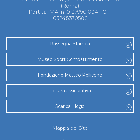
(Roma)
Partita I.V.A. n. 01379961004 - C.F.
05248370586
Rassegna Stampa
Museo Sport Combattimento
Fondazione Matteo Pellicone
Polizza assicurativa
Scarica il logo
Mappa del Sito