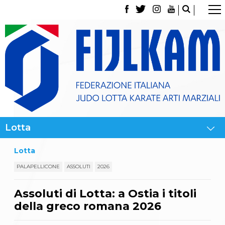
La Federazione
Tesseramento
Contatti
Norme e modulistica Affiliazioni e Tesseramenti
Polizza Assicurativa
Classifica Società Sportive con più di 100 atleti
tesserati
Azzurri
Giustizia Sportiva
Gare e Risultati
Archivio eventi
Dove siamo
Lotta
Media
Partners
PALAPELLICONE
ASSOLUTI
2026
Trasparenza
Judo
Assoluti di Lotta: a Ostia i titoli
La disciplina
della greco romana 2026
News
Attività Didattica