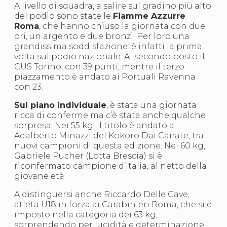
A livello di squadra, a salire sul gradino più alto
S'istrumpa
del podio sono state le
Fiamme Azzurre
News
Roma
, che hanno chiuso la giornata con due
Calendario Attività
ori, un argento e due bronzi. Per loro una
Difesa Personale MGA
grandissima soddisfazione: è infatti la prima
La disciplina
volta sul podio nazionale. Al secondo posto il
News
CUS Torino, con 39 punti, mentre il terzo
Merchandising
piazzamento è andato ai Portuali Ravenna
Mappa del sito
con 23.
Cerca
Contatti
Sul piano individuale
, è stata una giornata
News
ricca di conferme ma c’è stata anche qualche
Cookies Accept
sorpresa. Nei 55 kg, il titolo è andato a
Newsletter
Adalberto Minazzi del Kokoro Dai Cairate, tra i
Catalogo formativo
nuovi campioni di questa edizione. Nei 60 kg,
Webinar
Gabriele Pucher (Lotta Brescia) si è
Corsi Monotematici
riconfermato campione d’Italia, al netto della
Corsi di Specializzazione
giovane età.
Corsi FIJLKAM-FISDIR
Corsi Preparatore Fisico
A distinguersi anche Riccardo Delle Cave,
Edutraining class - Didattica infantile
atleta U18 in forza ai Carabinieri Roma, che si è
Corso dirigenti sportivi
imposto nella categoria dei 63 kg,
Corso Direttore di Gara
sorprendendo per lucidità e determinazione.