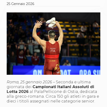
Gare e Risultati
25
Gennaio
2026
Albi Federali
Arbitri
Lotta
La disciplina
News
Gare e Risultati
Attività Didattica
Albi Federali
Karate
La disciplina
News
Gare e Risultati
Attività Didattica
Albi Federali
Arti marziali
Aikido
Ju Jitsu
Roma, 25 gennaio 2026 –
Seconda e ultima
Sumo
giornata dei
Campionati Italiani Assoluti di
Capoeira
Lotta 2026
al PalaPellicone di Ostia, dedicata
Grappling
alla greco-romana. Circa 150 gli atleti in gara e
BJJ
dieci i titoli assegnati nelle categorie senior.
Pancrazio/Pankration