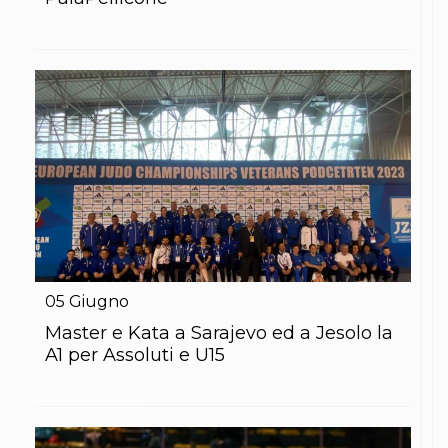
S'istrumpa
News
Calendario Attività
Difesa Personale MGA
La disciplina
News
Merchandising
Mappa del sito
Cerca
Contatti
News
Cookies Accept
Newsletter
Catalogo formativo
Webinar
05
Giugno
Corsi Monotematici
Master e Kata a Sarajevo ed a Jesolo la
Corsi di Specializzazione
A1 per Assoluti e U15
Corsi FIJLKAM-FISDIR
Corsi Preparatore Fisico
Edutraining class - Didattica infantile
Corso dirigenti sportivi
Corso Direttore di Gara