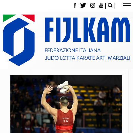
La Federazione
Tesseramento
Contatti
Norme e modulistica Affiliazioni e Tesseramenti
Polizza Assicurativa
Classifica Società Sportive con più di 100 atleti
tesserati
Azzurri
Giustizia Sportiva
Gare e Risultati
Archivio eventi
Dove siamo
Media
Partners
Trasparenza
Judo
La disciplina
News
Attività Didattica