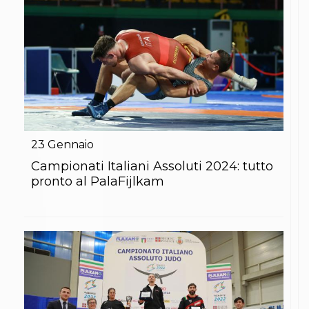
Abilitazioni
Sportello Fiscale
News
Modulistica
FAQ
Quesiti fiscali
Sostenibilità
Documenti
23
Gennaio
Campionati Italiani Assoluti 2024: tutto
pronto al PalaFijlkam