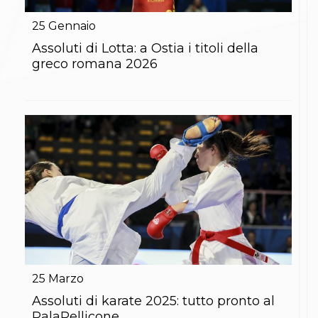
Gare e Risultati
Albi Federali
25
Gennaio
Arbitri
Lotta
Assoluti di Lotta: a Ostia i titoli della
La disciplina
greco romana 2026
News
Gare e Risultati
Attività Didattica
Albi Federali
Karate
La disciplina
News
Gare e Risultati
Attività Didattica
Albi Federali
Arti marziali
Aikido
Ju Jitsu
Sumo
Capoeira
25
Marzo
Grappling
BJJ
Assoluti di karate 2025: tutto pronto al
Pancrazio/Pankration
PalaPellicone