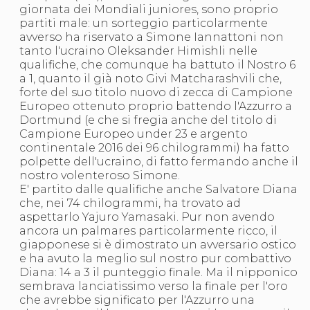
giornata dei Mondiali juniores, sono proprio
S'istrumpa
partiti male: un sorteggio particolarmente
News
avverso ha riservato a Simone Iannattoni non
Calendario Attività
tanto l'ucraino Oleksander Himishli nelle
Difesa Personale MGA
qualifiche, che comunque ha battuto il Nostro 6
La disciplina
a 1, quanto il già noto Givi Matcharashvili che,
News
forte del suo titolo nuovo di zecca di Campione
Merchandising
Europeo ottenuto proprio battendo l'Azzurro a
Mappa del sito
Dortmund (e che si fregia anche del titolo di
Cerca
Campione Europeo under 23 e argento
Contatti
continentale 2016 dei 96 chilogrammi) ha fatto
News
polpette dell'ucraino, di fatto fermando anche il
Cookies Accept
nostro volenteroso Simone.
Newsletter
E' partito dalle qualifiche anche Salvatore Diana
Catalogo formativo
che, nei 74 chilogrammi, ha trovato ad
Webinar
aspettarlo Yajuro Yamasaki. Pur non avendo
Corsi Monotematici
ancora un palmares particolarmente ricco, il
Corsi di Specializzazione
giapponese si è dimostrato un avversario ostico
Corsi FIJLKAM-FISDIR
e ha avuto la meglio sul nostro pur combattivo
Corsi Preparatore Fisico
Diana: 14 a 3 il punteggio finale. Ma il nipponico
Edutraining class - Didattica infantile
sembrava lanciatissimo verso la finale per l'oro
Corso dirigenti sportivi
che avrebbe significato per l'Azzurro una
Corso Direttore di Gara