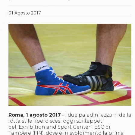
Gare e Risultati
Albi Federali
Arbitri
01
Agosto
2017
Lotta
La disciplina
News
Gare e Risultati
Attività Didattica
Albi Federali
Karate
La disciplina
News
Gare e Risultati
Attività Didattica
Albi Federali
Arti marziali
Aikido
Ju Jitsu
Sumo
Roma, 1 agosto 2017
- I due paladini azzurri della
Capoeira
lotta stile libero scesi oggi sui tappeti
Grappling
dell’Exhibition and Sport Center TESC di
BJJ
Tampere (FIN), dove è in svolgimento la prima
Pancrazio/Pankration