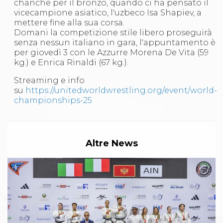
chanche per il bronzo, quando ci ha pensato il
Abilitazioni
vicecampione asiatico, l'uzbeco Isa Shapiev, a
Sportello Fiscale
mettere fine alla sua corsa.
News
Domani la competizione stile libero proseguirà
Modulistica
senza nessun italiano in gara, l'appuntamento è
FAQ
per giovedì 3 con le Azzurre Morena De Vita (59
Quesiti fiscali
kg.) e Enrica Rinaldi (67 kg.).
Sostenibilità
Documenti
Streaming e info
su
https://unitedworldwrestling.org/event/world-
championships-25
Altre News