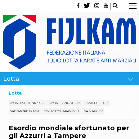
La Federazione
Tesseramento
Contatti
Norme e modulistica Affiliazioni e Tesseramenti
Polizza Assicurativa
Classifica Società Sportive con più di 100 atleti
tesserati
Azzurri
Giustizia Sportiva
Gare e Risultati
Archivio eventi
Dove siamo
Lotta
Media
Partners
MONDIALI JUNIORES
SIMONE IANNATTONI
TAMPERE 2017
Trasparenza
SALVATORE DIANA
GIVI MATCHARASHVILI
ISA SHAPIEV
Judo
La disciplina
Esordio mondiale sfortunato per
News
Attività Didattica
gli Azzurri a Tampere