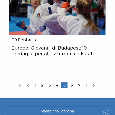
09
Febbraio
Europei Giovanili di Budapest: 10
medaglie per gli azzurrini del karate
1
2
3
4
5
6
7
Rassegna Stampa