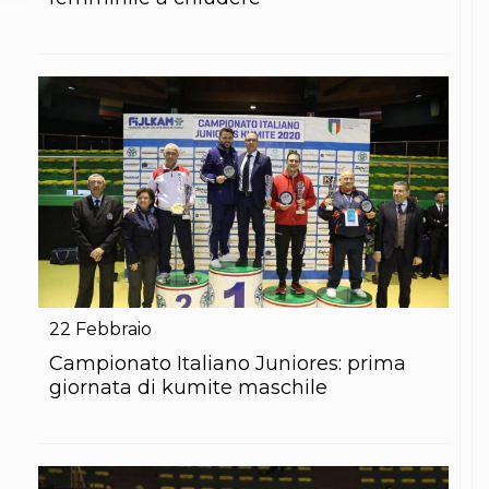
S'istrumpa
News
Calendario Attività
Difesa Personale MGA
La disciplina
News
Merchandising
Mappa del sito
Cerca
Contatti
News
Cookies Accept
Newsletter
Catalogo formativo
Webinar
22
Febbraio
Corsi Monotematici
Campionato Italiano Juniores: prima
Corsi di Specializzazione
giornata di kumite maschile
Corsi FIJLKAM-FISDIR
Corsi Preparatore Fisico
Edutraining class - Didattica infantile
Corso dirigenti sportivi
Corso Direttore di Gara