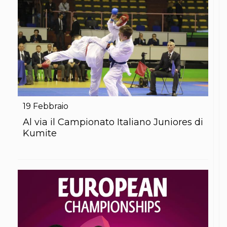
Abilitazioni
Sportello Fiscale
News
Modulistica
FAQ
Quesiti fiscali
Sostenibilità
Documenti
19
Febbraio
Al via il Campionato Italiano Juniores di
Kumite