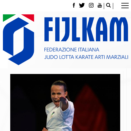
La Federazione
Tesseramento
Contatti
Norme e modulistica Affiliazioni e Tesseramenti
Polizza Assicurativa
Classifica Società Sportive con più di 100 atleti
tesserati
Azzurri
Giustizia Sportiva
Gare e Risultati
Archivio eventi
Dove siamo
Media
Partners
Trasparenza
Judo
La disciplina
News
Attività Didattica