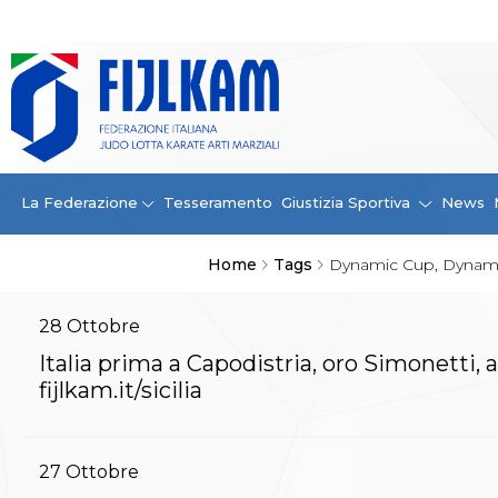
La Federazione
La FIJLKAM
Organigramma
Storia
Campioni di tutti i tempi
News
La Federazione
Tesseramento
Giustizia Sportiva
News
Carte Federali
Comunicazioni Federali
Home
Tags
Dynamic Cup, Dynam
Convenzioni
Centro Olimpico
Tecnici
28
Ottobre
Contatti
Italia prima a Capodistria, oro Simonetti
Safeguarding Policy
fijlkam.it/sicilia
Ufficiali di Gara
Antidoping e tutela sanitaria
Tesseramento
Contatti
27
Ottobre
Norme e modulistica Affiliazioni e Tesseramenti