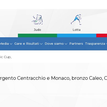
Judo
Lotta
Media
Gare e Risultati
Dove siamo
Partners
Trasparenza
ic Cup,
, argento Centracchio e Monaco, bronzo Caleo, 