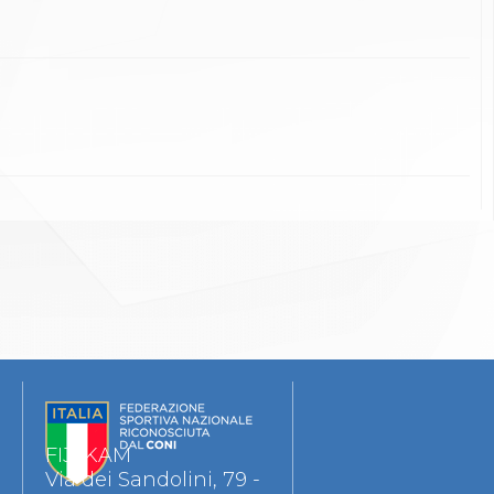
FIJLKAM
Via dei Sandolini, 79 -