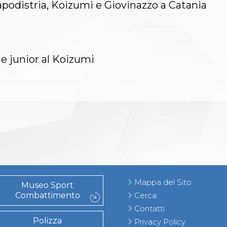
apodistria, Koizumi e Giovinazzo a Catania
e junior al Koizumi
Mappa del Sito
Museo Sport
Combattimento
Cerca
Contatti
Polizza
Privacy Policy