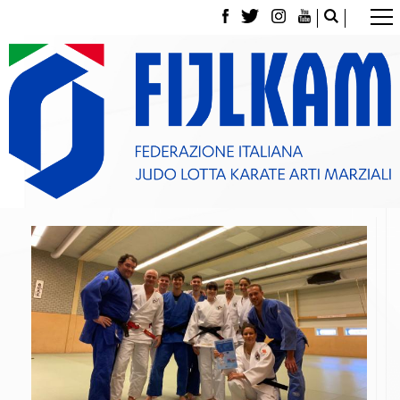
La Federazione
Tesseramento
Contatti
Norme e modulistica Affiliazioni e Tesseramenti
Polizza Assicurativa
Classifica Società Sportive con più di 100 atleti
tesserati
Azzurri
Giustizia Sportiva
Gare e Risultati
Archivio eventi
Dove siamo
Media
Partners
Trasparenza
Judo
La disciplina
News
Attività Didattica