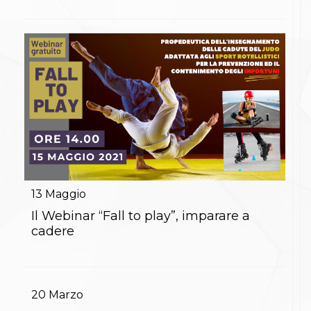
S'istrumpa
News
Calendario Attività
Difesa Personale MGA
La disciplina
News
Merchandising
Mappa del sito
Cerca
Contatti
News
Cookies Accept
Newsletter
Catalogo formativo
13
Maggio
Webinar
Il Webinar “Fall to play”, imparare a
Corsi Monotematici
cadere
Corsi di Specializzazione
Corsi FIJLKAM-FISDIR
Corsi Preparatore Fisico
Edutraining class - Didattica infantile
Corso dirigenti sportivi
20
Marzo
Corso Direttore di Gara