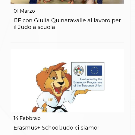
Gare e Risultati
Albi Federali
01
Marzo
Arbitri
Lotta
IJF con Giulia Quinatavalle al lavoro per
La disciplina
il Judo a scuola
News
Gare e Risultati
Attività Didattica
Albi Federali
Karate
La disciplina
News
Gare e Risultati
Attività Didattica
Albi Federali
Arti marziali
Aikido
Ju Jitsu
Sumo
Capoeira
14
Febbraio
Grappling
BJJ
Erasmus+ SchoolJudo ci siamo!
Pancrazio/Pankration