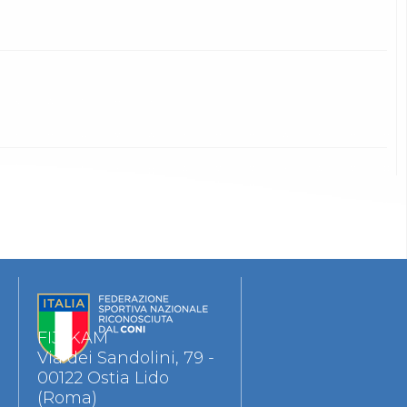
FIJLKAM
Via dei Sandolini, 79 -
00122 Ostia Lido
(Roma)