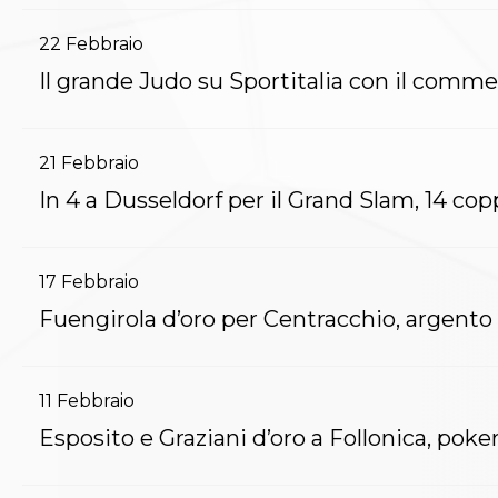
Archivio eventi
Dove siamo
22
Febbraio
Comitati Regionali
Il grande Judo su Sportitalia con il comme
Società
La Federazione
Cerca Società Sportive
Media
21
Febbraio
Rassegna stampa
In 4 a Dusseldorf per il Grand Slam, 14 copp
Pubblicazioni FIJLKAM
Libreria FIJLKAM
Athlon.net
Rivista ATHLON
17
Febbraio
Galleria Fotografica
Fuengirola d’oro per Centracchio, argento 
Video
Partners
Trasparenza
11
Febbraio
FIJLKAM trasparente
Amministrazione
Esposito e Graziani d’oro a Follonica, poke
Avvisi
Gare d’Appalto