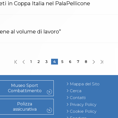
i in Coppa Italia nel PalaPellicone
ene al volume di lavoro”
1
2
3
4
5
6
7
8
Mappa del Sito
Museo Sport
Combattimento
Cerca
Contatti
Polizza
Privacy Policy
assicurativa
Cookie Policy