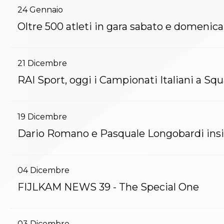
Whistleblowing
24
Gennaio
Judo
La disciplina
Oltre 500 atleti in gara sabato e domenica 
News
Attività Didattica
Gare e Risultati
21
Dicembre
Albi Federali
Arbitri
RAI Sport, oggi i Campionati Italiani a Sq
Lotta
La disciplina
News
19
Dicembre
Gare e Risultati
Dario Romano e Pasquale Longobardi insi
Attività Didattica
Albi Federali
Karate
La disciplina
04
Dicembre
News
FIJLKAM NEWS 39 - The Special One
Gare e Risultati
Attività Didattica
Albi Federali
Arti marziali
03
Dicembre