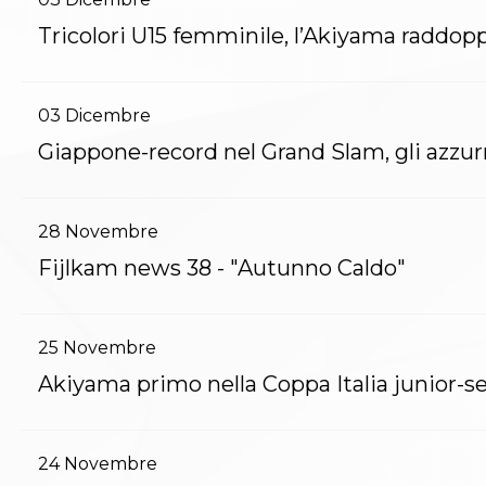
Aikido
Tricolori U15 femminile, l’Akiyama raddop
Ju Jitsu
Sumo
Capoeira
Grappling
03
Dicembre
BJJ
Giappone-record nel Grand Slam, gli azzurr
Pancrazio/Pankration
S'istrumpa
News
28
Novembre
Calendario Attività
Difesa Personale MGA
Fijlkam news 38 - "Autunno Caldo"
La disciplina
News
Merchandising
25
Novembre
Mappa del sito
Cerca
Akiyama primo nella Coppa Italia junior-s
Contatti
News
Cookies Accept
24
Novembre
Newsletter