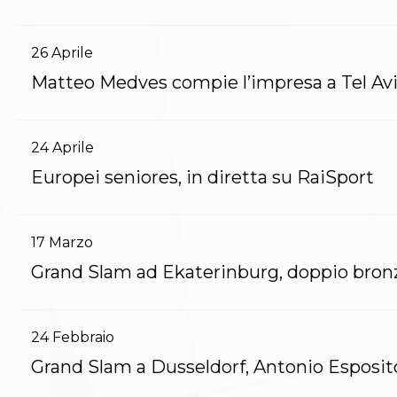
Polizza Assicurativa
Classifica Società Sportive con più di 100 atleti
26
Aprile
tesserati
Azzurri
Matteo Medves compie l’impresa a Tel Av
Giustizia Sportiva
Protocollo udienze in videoconferenza
Documenti e Modulistica
24
Aprile
Contatti
Provvedimenti in corso
Europei seniores, in diretta su RaiSport
Sentenze Giudice Sportivo
Sentenze Tribunale Federale
Sentenze Corte Sportiva e Federale di Appello
17
Marzo
Sentenze di 1° Grado
Grand Slam ad Ekaterinburg, doppio bron
Sentenze CAF
Sentenze Tribunale Nazionale Arbitrato per lo
Sport
Dispositivi Tribunale Federale
24
Febbraio
Dispositivi Corte Sportiva e Federale di Appello
Grand Slam a Dusseldorf, Antonio Esposito
Spese per l’accesso alla Giustizia
Gare e Risultati