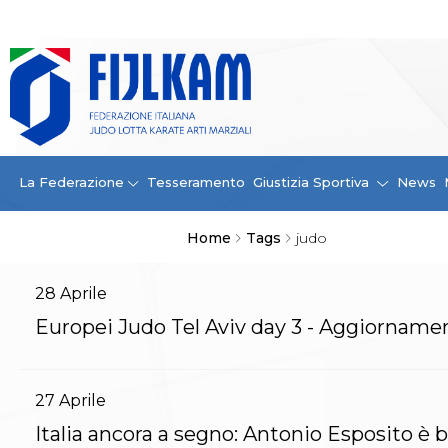
La Federazione
La FIJLKAM
Organigramma
Storia
Campioni di tutti i tempi
News
La Federazione
Tesseramento
Giustizia Sportiva
News
Carte Federali
Comunicazioni Federali
Home
Tags
judo
Convenzioni
Centro Olimpico
Tecnici
28
Aprile
Contatti
Europei Judo Tel Aviv day 3 - Aggiornamen
Safeguarding Policy
Ufficiali di Gara
Antidoping e tutela sanitaria
27
Aprile
Tesseramento
Contatti
Italia ancora a segno: Antonio Esposito è
Norme e modulistica Affiliazioni e Tesseramenti