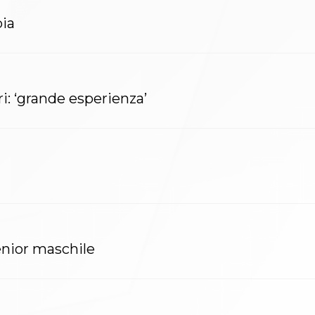
pia
i: ‘grande esperienza’
enior maschile