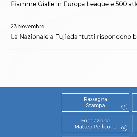
Catalogo formativo
Fiamme Gialle in Europa League e 500 atlet
Webinar
Corsi Monotematici
Corsi di Specializzazione
23
Novembre
Corsi FIJLKAM-FISDIR
La Nazionale a Fujieda “tutti rispondono b
Corsi Preparatore Fisico
Edutraining class - Didattica infantile
Corso dirigenti sportivi
Corso Direttore di Gara
Abilitazioni
Sportello Fiscale
News
Modulistica
FAQ
Quesiti fiscali
Rassegna
Sostenibilità
Stampa
Documenti
Fondazione
Matteo Pellicone