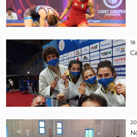
Catalogo formativo
Webinar
Corsi Monotematici
Corsi di Specializzazione
Corsi FIJLKAM-FISDIR
Corsi Preparatore Fisico
18
Edutraining class - Didattica infantile
Corso dirigenti sportivi
Ca
Corso Direttore di Gara
Abilitazioni
Sportello Fiscale
News
Modulistica
FAQ
Quesiti fiscali
Sostenibilità
Documenti
20
No