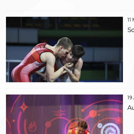
Aikido
Ju Jitsu
Sumo
11
Capoeira
Sq
Grappling
BJJ
Pancrazio/Pankration
S'istrumpa
News
Calendario Attività
Difesa Personale MGA
La disciplina
News
Merchandising
Mappa del sito
19
Cerca
Au
Contatti
News
Cookies Accept
Newsletter