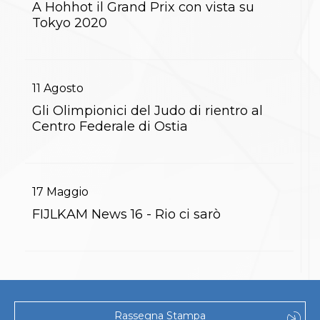
A Hohhot il Grand Prix con vista su
S'istrumpa
Tokyo 2020
News
Calendario Attività
Difesa Personale MGA
La disciplina
News
11
Agosto
Merchandising
Mappa del sito
Gli Olimpionici del Judo di rientro al
Cerca
Centro Federale di Ostia
Contatti
News
Cookies Accept
Newsletter
17
Maggio
Catalogo formativo
Webinar
FIJLKAM News 16 - Rio ci sarò
Corsi Monotematici
Corsi di Specializzazione
Corsi FIJLKAM-FISDIR
Corsi Preparatore Fisico
Edutraining class - Didattica infantile
Corso dirigenti sportivi
Corso Direttore di Gara
Rassegna Stampa