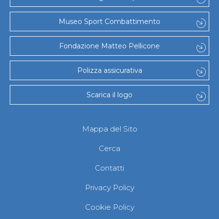
Abilitazioni
Sportello Fiscale
Museo Sport Combattimento
News
Modulistica
FAQ
Fondazione Matteo Pellicone
Quesiti fiscali
Sostenibilità
Polizza assicurativa
Documenti
Scarica il logo
Mappa del Sito
Cerca
Contatti
Privacy Policy
Cookie Policy