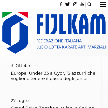
La Federazione
Tesseramento
Contatti
Norme e modulistica Affiliazioni e Tesseramenti
Polizza Assicurativa
Classifica Società Sportive con più di 100 atleti
tesserati
Azzurri
Giustizia Sportiva
Gare e Risultati
Archivio eventi
31
Ottobre
Dove siamo
Europei Under 23 a Gyor, 15 azzurri che
Media
vogliono tenere il passo degli junior
Partners
Trasparenza
Judo
La disciplina
News
27
Luglio
Attività Didattica