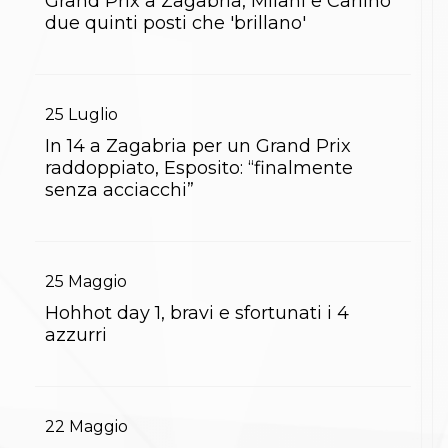
Grand Prix a Zagabria, Milani e Carlino
Gare e Risultati
Albi Federali
due quinti posti che 'brillano'
Arbitri
Lotta
La disciplina
News
25
Luglio
Gare e Risultati
Attività Didattica
In 14 a Zagabria per un Grand Prix
Albi Federali
raddoppiato, Esposito: “finalmente
Karate
senza acciacchi”
La disciplina
News
Gare e Risultati
Attività Didattica
Albi Federali
25
Maggio
Arti marziali
Hohhot day 1, bravi e sfortunati i 4
Aikido
azzurri
Ju Jitsu
Sumo
Capoeira
Grappling
BJJ
22
Maggio
Pancrazio/Pankration