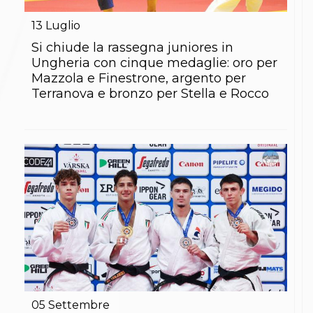
Gare e Risultati
Albi Federali
13
Luglio
Arbitri
Lotta
Si chiude la rassegna juniores in
La disciplina
Ungheria con cinque medaglie: oro per
News
Mazzola e Finestrone, argento per
Gare e Risultati
Terranova e bronzo per Stella e Rocco
Attività Didattica
Albi Federali
Karate
La disciplina
News
Gare e Risultati
Attività Didattica
Albi Federali
Arti marziali
Aikido
Ju Jitsu
Sumo
Capoeira
Grappling
BJJ
05
Settembre
Pancrazio/Pankration