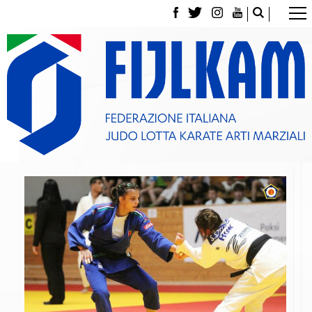
La Federazione
Tesseramento
Contatti
Norme e modulistica Affiliazioni e Tesseramenti
Polizza Assicurativa
Classifica Società Sportive con più di 100 atleti
tesserati
Azzurri
Giustizia Sportiva
Gare e Risultati
Archivio eventi
Dove siamo
Media
Partners
Trasparenza
Judo
La disciplina
News
Attività Didattica