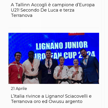
S'istrumpa
A Tallinn Accogli è campione d’Europa
News
U21! Secondo De Luca e terza
Calendario Attività
Terranova
Difesa Personale MGA
La disciplina
News
Merchandising
Mappa del sito
Cerca
Contatti
News
Cookies Accept
Newsletter
Catalogo formativo
Webinar
Corsi Monotematici
Corsi di Specializzazione
Corsi FIJLKAM-FISDIR
21
Aprile
Corsi Preparatore Fisico
Edutraining class - Didattica infantile
L’Italia rivince a Lignano! Sciacovelli e
Corso dirigenti sportivi
Terranova oro ed Owusu argento
Corso Direttore di Gara