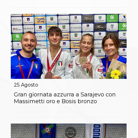
Abilitazioni
Sportello Fiscale
News
Modulistica
FAQ
Quesiti fiscali
Sostenibilità
Documenti
25
Agosto
Gran giornata azzurra a Sarajevo con
Massimetti oro e Bosis bronzo