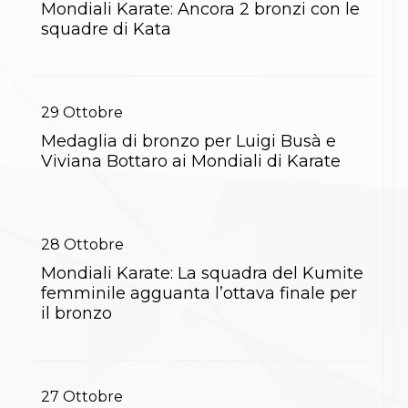
Mondiali Karate: Ancora 2 bronzi con le
S'istrumpa
squadre di Kata
News
Calendario Attività
Difesa Personale MGA
La disciplina
News
29
Ottobre
Merchandising
Mappa del sito
Medaglia di bronzo per Luigi Busà e
Cerca
Viviana Bottaro ai Mondiali di Karate
Contatti
News
Cookies Accept
Newsletter
28
Ottobre
Catalogo formativo
Webinar
Mondiali Karate: La squadra del Kumite
Corsi Monotematici
femminile agguanta l’ottava finale per
Corsi di Specializzazione
il bronzo
Corsi FIJLKAM-FISDIR
Corsi Preparatore Fisico
Edutraining class - Didattica infantile
Corso dirigenti sportivi
Corso Direttore di Gara
27
Ottobre