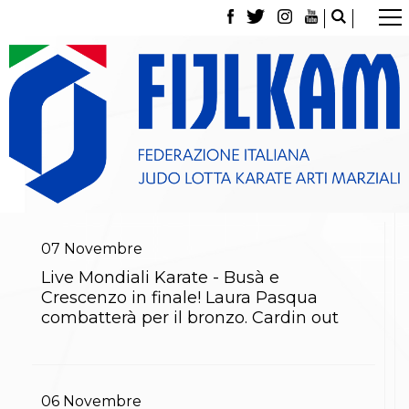
La Federazione
Tesseramento
Contatti
Norme e modulistica Affiliazioni e Tesseramenti
Polizza Assicurativa
Classifica Società Sportive con più di 100 atleti
tesserati
Azzurri
Giustizia Sportiva
Gare e Risultati
Archivio eventi
07
Novembre
Dove siamo
Live Mondiali Karate - Busà e
Media
Crescenzo in finale! Laura Pasqua
Partners
combatterà per il bronzo. Cardin out
Trasparenza
Judo
La disciplina
News
Attività Didattica
06
Novembre