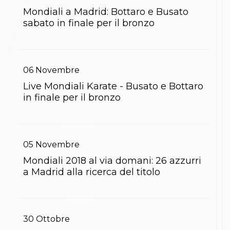
Gare e Risultati
Albi Federali
Mondiali a Madrid: Bottaro e Busato
Arbitri
sabato in finale per il bronzo
Lotta
La disciplina
News
Gare e Risultati
06
Novembre
Attività Didattica
Albi Federali
Live Mondiali Karate - Busato e Bottaro
Karate
in finale per il bronzo
La disciplina
News
Gare e Risultati
Attività Didattica
Albi Federali
05
Novembre
Arti marziali
Mondiali 2018 al via domani: 26 azzurri
Aikido
a Madrid alla ricerca del titolo
Ju Jitsu
Sumo
Capoeira
Grappling
BJJ
30
Ottobre
Pancrazio/Pankration