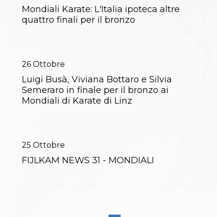
Abilitazioni
Mondiali Karate: L'Italia ipoteca altre
Sportello Fiscale
quattro finali per il bronzo
News
Modulistica
FAQ
Quesiti fiscali
Sostenibilità
26
Ottobre
Documenti
Luigi Busà, Viviana Bottaro e Silvia
Semeraro in finale per il bronzo ai
Mondiali di Karate di Linz
25
Ottobre
FIJLKAM NEWS 31 - MONDIALI