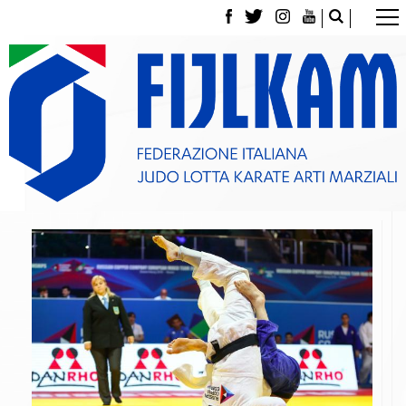
La Federazione
Tesseramento
Contatti
Norme e modulistica Affiliazioni e Tesseramenti
Polizza Assicurativa
Classifica Società Sportive con più di 100 atleti
tesserati
Azzurri
Giustizia Sportiva
Gare e Risultati
Archivio eventi
Dove siamo
Media
Partners
Trasparenza
Judo
La disciplina
News
Attività Didattica