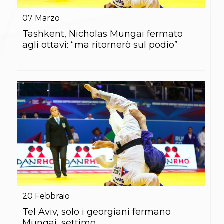
Gare e Risultati
Albi Federali
07
Marzo
Arbitri
Lotta
Tashkent, Nicholas Mungai fermato
La disciplina
agli ottavi: “ma ritornerò sul podio”
News
Gare e Risultati
Attività Didattica
Albi Federali
Karate
La disciplina
News
Gare e Risultati
Attività Didattica
Albi Federali
Arti marziali
Aikido
Ju Jitsu
Sumo
Capoeira
20
Febbraio
Grappling
BJJ
Tel Aviv, solo i georgiani fermano
Pancrazio/Pankration
Mungai, settimo