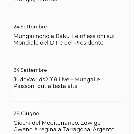
S'istrumpa
News
Calendario Attività
Difesa Personale MGA
24
Settembre
La disciplina
News
Mungai nono a Baku. Le riflessioni sul
Merchandising
Mondiale del DT e del Presidente
Mappa del sito
Cerca
Contatti
News
Cookies Accept
24
Settembre
Newsletter
JudoWorlds2018 Live - Mungai e
Catalogo formativo
Paissoni out a testa alta
Webinar
Corsi Monotematici
Corsi di Specializzazione
Corsi FIJLKAM-FISDIR
Corsi Preparatore Fisico
28
Giugno
Edutraining class - Didattica infantile
Giochi del Mediterraneo: Edwige
Corso dirigenti sportivi
Gwend è regina a Tarragona. Argento
Corso Direttore di Gara