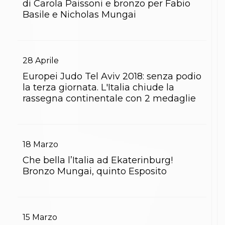
Abilitazioni
di Carola Paissoni e bronzo per Fabio
Sportello Fiscale
Basile e Nicholas Mungai
News
Modulistica
FAQ
Quesiti fiscali
28
Aprile
Sostenibilità
Documenti
Europei Judo Tel Aviv 2018: senza podio
la terza giornata. L'Italia chiude la
rassegna continentale con 2 medaglie
18
Marzo
Che bella l’Italia ad Ekaterinburg!
Bronzo Mungai, quinto Esposito
15
Marzo