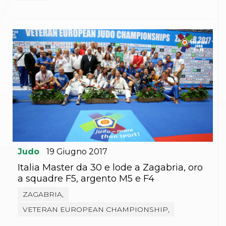
Gare e Risultati
Albi Federali
Arbitri
Lotta
La disciplina
News
Gare e Risultati
Attività Didattica
Albi Federali
Karate
La disciplina
News
Gare e Risultati
Attività Didattica
Albi Federali
Judo
19
Giugno
2017
Arti marziali
Aikido
Italia Master da 30 e lode a Zagabria, oro
Ju Jitsu
a squadre F5, argento M5 e F4
Sumo
Capoeira
ZAGABRIA,
Grappling
VETERAN EUROPEAN CHAMPIONSHIP,
BJJ
Pancrazio/Pankration