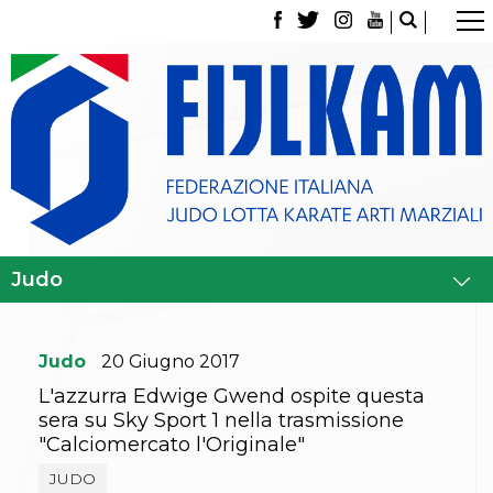
La Federazione
Tesseramento
Contatti
Norme e modulistica Affiliazioni e Tesseramenti
Polizza Assicurativa
Classifica Società Sportive con più di 100 atleti
tesserati
Azzurri
Giustizia Sportiva
Gare e Risultati
Archivio eventi
Dove siamo
Media
Judo
20
Giugno
2017
Partners
Trasparenza
L'azzurra Edwige Gwend ospite questa
Judo
sera su Sky Sport 1 nella trasmissione
La disciplina
"Calciomercato l'Originale"
News
Attività Didattica
JUDO