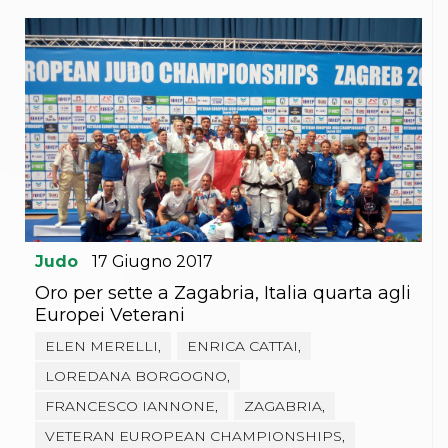
Abilitazioni
Sportello Fiscale
News
Modulistica
FAQ
Quesiti fiscali
Sostenibilità
Documenti
Judo
17
Giugno
2017
Oro per sette a Zagabria, Italia quarta agli
Europei Veterani
ELEN MERELLI,
ENRICA CATTAI,
LOREDANA BORGOGNO,
FRANCESCO IANNONE,
ZAGABRIA,
VETERAN EUROPEAN CHAMPIONSHIPS,