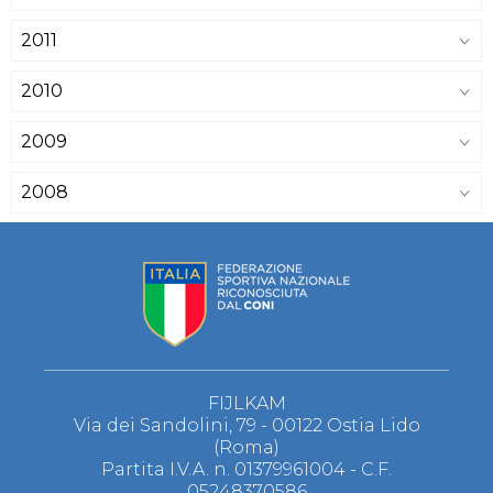
2011
2010
2009
2008
FIJLKAM
Via dei Sandolini, 79 - 00122 Ostia Lido
(Roma)
Partita I.V.A. n. 01379961004 - C.F.
05248370586