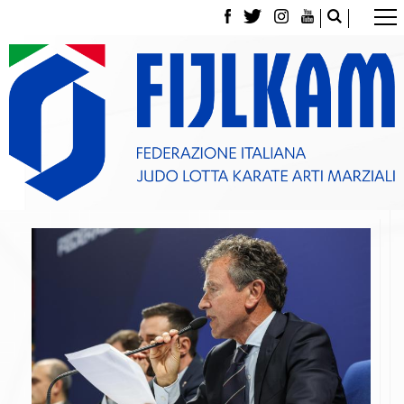
La Federazione
Tesseramento
Contatti
Norme e modulistica Affiliazioni e Tesseramenti
Polizza Assicurativa
Classifica Società Sportive con più di 100 atleti
tesserati
Azzurri
Giustizia Sportiva
Gare e Risultati
Archivio eventi
Dove siamo
Media
Partners
Trasparenza
Judo
La disciplina
News
Attività Didattica