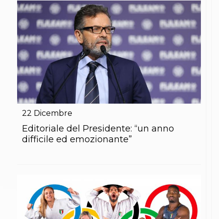
Abilitazioni
Sportello Fiscale
News
Modulistica
FAQ
Quesiti fiscali
Sostenibilità
Documenti
22
Dicembre
Editoriale del Presidente: “un anno
difficile ed emozionante”