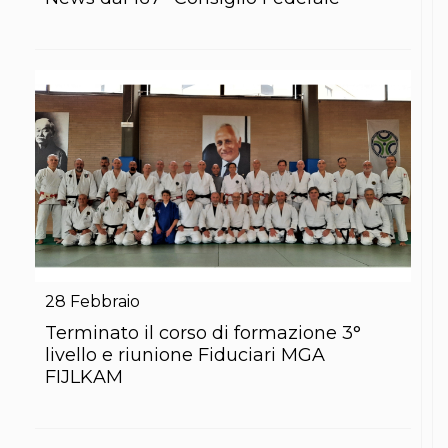
S'istrumpa
News
Calendario Attività
Difesa Personale MGA
La disciplina
News
Merchandising
Mappa del sito
Cerca
Contatti
News
Cookies Accept
Newsletter
Catalogo formativo
Webinar
28
Febbraio
Corsi Monotematici
Terminato il corso di formazione 3°
Corsi di Specializzazione
livello e riunione Fiduciari MGA
Corsi FIJLKAM-FISDIR
Corsi Preparatore Fisico
FIJLKAM
Edutraining class - Didattica infantile
Corso dirigenti sportivi
Corso Direttore di Gara