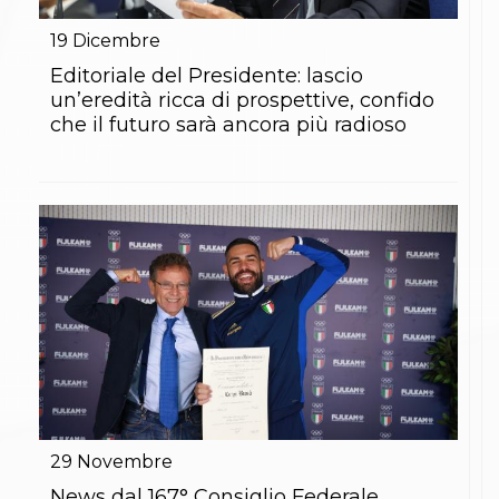
Gare e Risultati
Albi Federali
19
Dicembre
Arbitri
Lotta
Editoriale del Presidente: lascio
La disciplina
un’eredità ricca di prospettive, confido
News
che il futuro sarà ancora più radioso
Gare e Risultati
Attività Didattica
Albi Federali
Karate
La disciplina
News
Gare e Risultati
Attività Didattica
Albi Federali
Arti marziali
Aikido
Ju Jitsu
Sumo
Capoeira
Grappling
29
Novembre
BJJ
Pancrazio/Pankration
News dal 167° Consiglio Federale