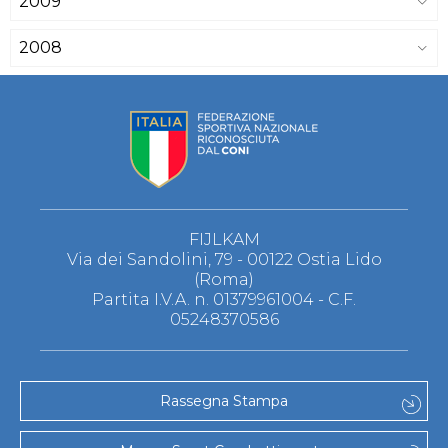
2009
2008
FIJLKAM
Via dei Sandolini, 79 - 00122 Ostia Lido
(Roma)
Partita I.V.A. n. 01379961004 - C.F.
05248370586
Rassegna Stampa