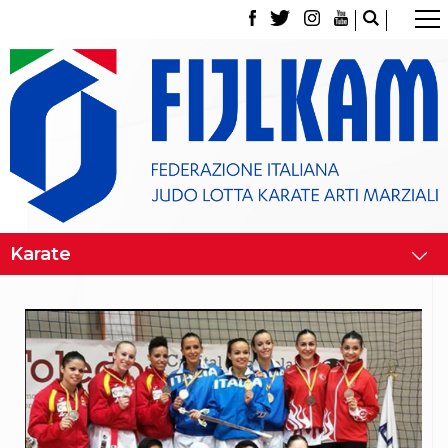
La Federazione
Tesseramento
Contatti
Norme e modulistica Affiliazioni e Tesseramenti
Polizza Assicurativa
Classifica Società Sportive con più di 100 atleti
tesserati
Azzurri
Giustizia Sportiva
Gare e Risultati
Archivio eventi
Dove siamo
Media
Partners
Trasparenza
Judo
La disciplina
News
Attività Didattica