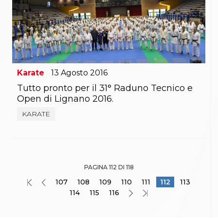
Karate
13
Agosto
2016
Tutto pronto per il 31° Raduno Tecnico e
Open di Lignano 2016.
KARATE
PAGINA 112 DI 118
107
108
109
110
111
112
113
114
115
116