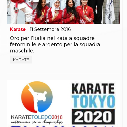
Gare e Risultati
Albi Federali
Arbitri
Lotta
La disciplina
News
Karate
11
Settembre
2016
Gare e Risultati
Oro per l’Italia nel kata a squadre
Attività Didattica
femminile e argento per la squadra
Albi Federali
maschile.
Karate
La disciplina
KARATE
News
Gare e Risultati
Attività Didattica
Albi Federali
Arti marziali
Aikido
Ju Jitsu
Sumo
Capoeira
Grappling
BJJ
Pancrazio/Pankration