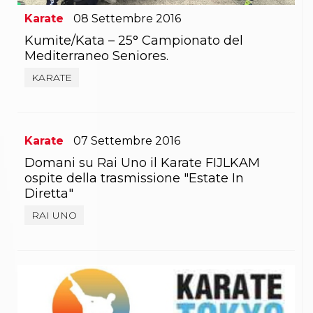
Abilitazioni
Sportello Fiscale
Karate
08
Settembre
2016
News
Kumite/Kata – 25° Campionato del
Modulistica
Mediterraneo Seniores.
FAQ
Quesiti fiscali
KARATE
Sostenibilità
Documenti
Karate
07
Settembre
2016
Domani su Rai Uno il Karate FIJLKAM
ospite della trasmissione "Estate In
Diretta"
RAI UNO