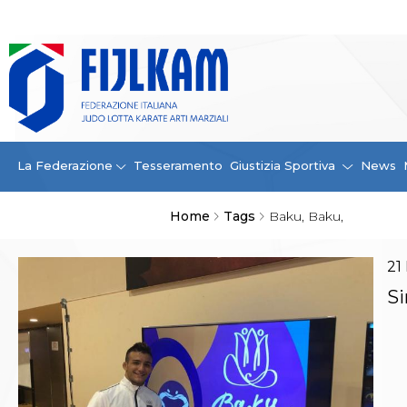
La Federazione
La FIJLKAM
Organigramma
Storia
Campioni di tutti i tempi
News
La Federazione
Tesseramento
Giustizia Sportiva
News
Carte Federali
Comunicazioni Federali
Home
Tags
Baku, Baku,
Convenzioni
Centro Olimpico
Tecnici
21
Contatti
Si
Safeguarding Policy
Ufficiali di Gara
Antidoping e tutela sanitaria
Tesseramento
Contatti
Norme e modulistica Affiliazioni e Tesseramenti