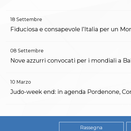
Whistleblowing
Judo
La disciplina
18
Settembre
News
Attività Didattica
Fiduciosa e consapevole l’Italia per un Mo
Gare e Risultati
Albi Federali
Arbitri
08
Settembre
Lotta
La disciplina
Nove azzurri convocati per i mondiali a B
News
Gare e Risultati
Attività Didattica
10
Marzo
Albi Federali
Karate
Judo-week end: in agenda Pordenone, Con
La disciplina
News
Gare e Risultati
Attività Didattica
Albi Federali
Rassegna
Arti marziali