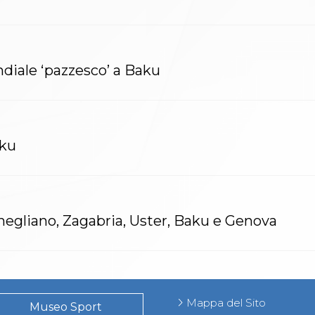
ndiale ‘pazzesco’ a Baku
aku
egliano, Zagabria, Uster, Baku e Genova
Mappa del Sito
Museo Sport