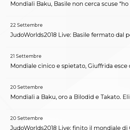
Mondiali Baku, Basile non cerca scuse “ho
Archivio eventi
Dove siamo
Comitati Regionali
Società
22
Settembre
La Federazione
JudoWorlds2018 Live: Basile fermato dal 
Cerca Società Sportive
Media
Rassegna stampa
Pubblicazioni FIJLKAM
21
Settembre
Libreria FIJLKAM
Mondiale cinico e spietato, Giuffrida esc
Athlon.net
Rivista ATHLON
Galleria Fotografica
Video
20
Settembre
Partners
Mondiali a Baku, oro a Bilodid e Takato. El
Trasparenza
FIJLKAM trasparente
Amministrazione
Avvisi
20
Settembre
Gare d’Appalto
JudoWorlds2018 Live: finito il mondiale di 