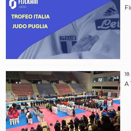
Whistleblowing
Fi
Judo
La disciplina
News
Attività Didattica
Gare e Risultati
Albi Federali
Arbitri
Lotta
La disciplina
News
Gare e Risultati
18
Attività Didattica
A 
Albi Federali
Karate
La disciplina
News
Gare e Risultati
Attività Didattica
Albi Federali
Arti marziali