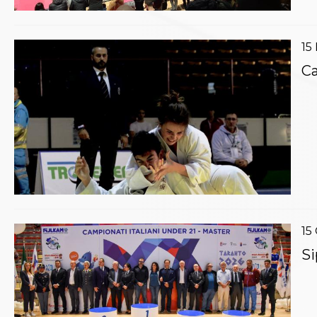
Aikido
Ju Jitsu
Sumo
15
Capoeira
Ca
Grappling
BJJ
Pancrazio/Pankration
S'istrumpa
News
Calendario Attività
Difesa Personale MGA
La disciplina
News
Merchandising
Mappa del sito
15
Cerca
Si
Contatti
News
Cookies Accept
Newsletter