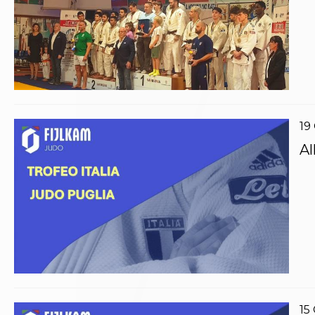
Archivio eventi
Dove siamo
Comitati Regionali
Società
La Federazione
Cerca Società Sportive
Media
Rassegna stampa
19
Pubblicazioni FIJLKAM
Libreria FIJLKAM
Al
Athlon.net
Rivista ATHLON
Galleria Fotografica
Video
Partners
Trasparenza
FIJLKAM trasparente
Amministrazione
Avvisi
Gare d’Appalto
15