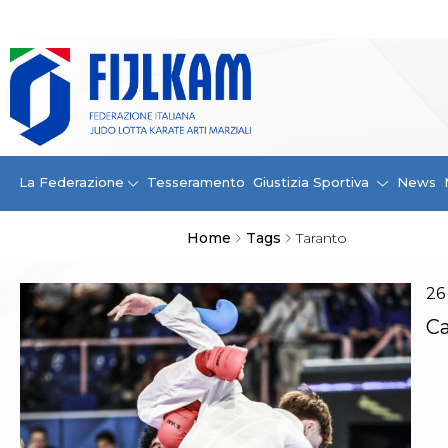
La Federazione
La FIJLKAM
Organigramma
Storia
Campioni di tutti i tempi
News
La Federazione
Tesseramento
Giustizia Sportiva
News
Carte Federali
Comunicazioni Federali
Home
Tags
Taranto
Convenzioni
Centro Olimpico
Tecnici
26
Contatti
Ca
Safeguarding Policy
Ufficiali di Gara
Antidoping e tutela sanitaria
Tesseramento
Contatti
Norme e modulistica Affiliazioni e Tesseramenti