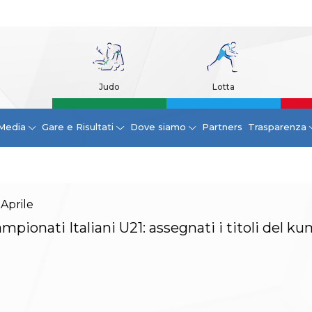
Judo
Lotta
Media
Gare e Risultati
Dove siamo
Partners
Trasparenza
Aprile
mpionati Italiani U21: assegnati i titoli del k