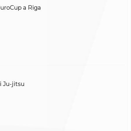
’EuroCup a Riga
i Ju-jitsu