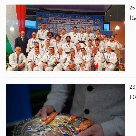
25
It
23
Da