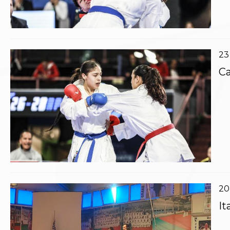
Polizza Assicurativa
Classifica Società Sportive con più di 100 atleti
tesserati
Azzurri
23
Giustizia Sportiva
Protocollo udienze in videoconferenza
Ca
Documenti e Modulistica
Contatti
Provvedimenti in corso
Sentenze Giudice Sportivo
Sentenze Tribunale Federale
Sentenze Corte Sportiva e Federale di Appello
Sentenze di 1° Grado
Sentenze CAF
Sentenze Tribunale Nazionale Arbitrato per lo
Sport
20
Dispositivi Tribunale Federale
Dispositivi Corte Sportiva e Federale di Appello
It
Spese per l’accesso alla Giustizia
Gare e Risultati