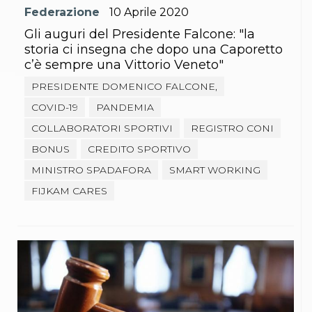
Abilitazioni
Federazione
10
Aprile
2020
Sportello Fiscale
News
Gli auguri del Presidente Falcone: "la
Modulistica
storia ci insegna che dopo una Caporetto
FAQ
c’è sempre una Vittorio Veneto"
Quesiti fiscali
PRESIDENTE DOMENICO FALCONE,
Sostenibilità
Documenti
COVID-19
PANDEMIA
COLLABORATORI SPORTIVI
REGISTRO CONI
BONUS
CREDITO SPORTIVO
MINISTRO SPADAFORA
SMART WORKING
FIJKAM CARES