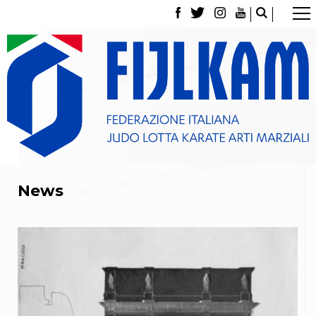
La Federazione
Tesseramento
Contatti
Norme e modulistica Affiliazioni e Tesseramenti
Polizza Assicurativa
Classifica Società Sportive con più di 100 atleti
tesserati
Azzurri
Giustizia Sportiva
Gare e Risultati
News
Archivio eventi
Dove siamo
Media
Partners
Trasparenza
Judo
La disciplina
News
Attività Didattica