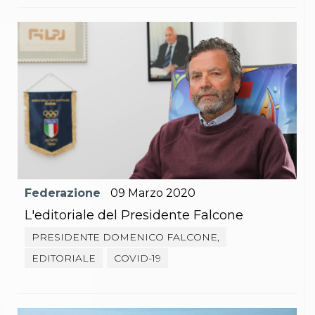
Abilitazioni
Sportello Fiscale
News
Modulistica
FAQ
Quesiti fiscali
Sostenibilità
Documenti
Federazione
09
Marzo
2020
L'editoriale del Presidente Falcone
PRESIDENTE DOMENICO FALCONE,
EDITORIALE
COVID-19