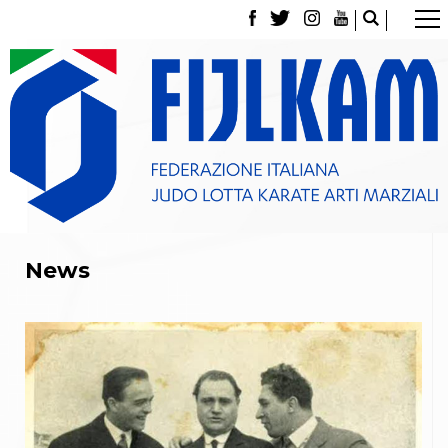
La Federazione
Tesseramento
Contatti
Norme e modulistica Affiliazioni e Tesseramenti
Polizza Assicurativa
Classifica Società Sportive con più di 100 atleti
tesserati
Azzurri
Giustizia Sportiva
Gare e Risultati
News
Archivio eventi
Dove siamo
Media
Partners
Trasparenza
Judo
La disciplina
News
Attività Didattica