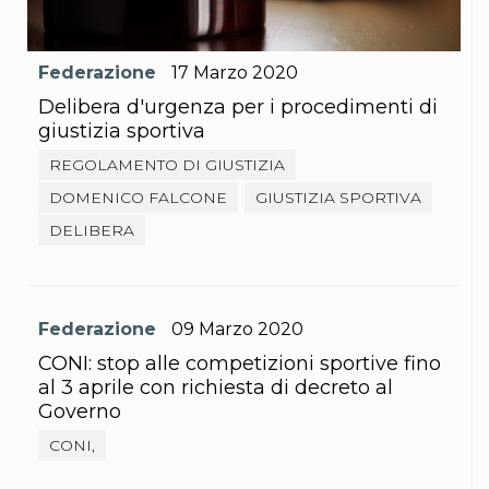
S'istrumpa
News
Calendario Attività
Federazione
17
Marzo
2020
Difesa Personale MGA
La disciplina
Delibera d'urgenza per i procedimenti di
News
giustizia sportiva
Merchandising
REGOLAMENTO DI GIUSTIZIA
Mappa del sito
Cerca
DOMENICO FALCONE
GIUSTIZIA SPORTIVA
Contatti
DELIBERA
News
Cookies Accept
Newsletter
Catalogo formativo
Webinar
Federazione
09
Marzo
2020
Corsi Monotematici
CONI: stop alle competizioni sportive fino
Corsi di Specializzazione
Corsi FIJLKAM-FISDIR
al 3 aprile con richiesta di decreto al
Corsi Preparatore Fisico
Governo
Edutraining class - Didattica infantile
CONI,
Corso dirigenti sportivi
Corso Direttore di Gara