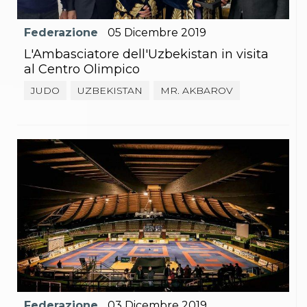
Abilitazioni
Sportello Fiscale
News
Federazione
05
Dicembre
2019
Modulistica
L'Ambasciatore dell'Uzbekistan in visita
FAQ
al Centro Olimpico
Quesiti fiscali
Sostenibilità
JUDO
UZBEKISTAN
MR. AKBAROV
Documenti
Federazione
03
Dicembre
2019