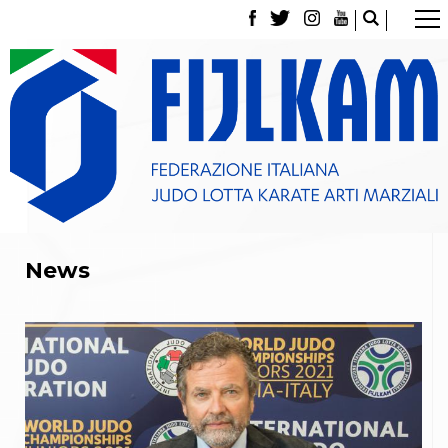
La Federazione
Tesseramento
Contatti
Norme e modulistica Affiliazioni e Tesseramenti
Polizza Assicurativa
Classifica Società Sportive con più di 100 atleti
tesserati
Azzurri
Giustizia Sportiva
Gare e Risultati
News
Archivio eventi
Dove siamo
Media
Partners
Trasparenza
Judo
La disciplina
News
Attività Didattica