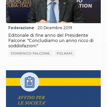
Gare e Risultati
Albi Federali
Arbitri
Lotta
La disciplina
News
Federazione
20
Dicembre
2019
Gare e Risultati
Attività Didattica
Editoriale di fine anno del Presidente
Albi Federali
Falcone: "Concludiamo un anno ricco di
Karate
soddisfazioni"
La disciplina
News
DOMENICO FALCONE,
FIJLKAM;
Gare e Risultati
Attività Didattica
Albi Federali
Arti marziali
Aikido
Ju Jitsu
Sumo
Capoeira
Grappling
BJJ
Pancrazio/Pankration