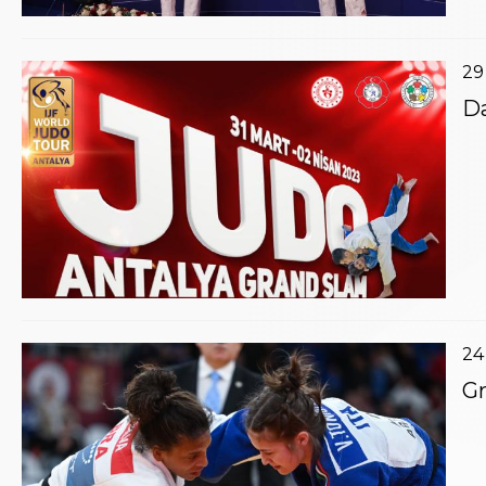
Aikido
Ju Jitsu
Sumo
29
Capoeira
Da
Grappling
BJJ
Pancrazio/Pankration
S'istrumpa
News
Calendario Attività
Difesa Personale MGA
La disciplina
News
Merchandising
Mappa del sito
24
Cerca
Gr
Contatti
News
Cookies Accept
Newsletter