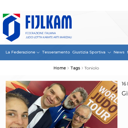
La Federazione
La FIJLKAM
Organigramma
Storia
Campioni di tutti i tempi
News
La Federazione
Tesseramento
Giustizia Sportiva
News
Carte Federali
Comunicazioni Federali
Home
Tags
Toniolo
Convenzioni
Centro Olimpico
Tecnici
16
Contatti
Gi
Safeguarding Policy
Ufficiali di Gara
Antidoping e tutela sanitaria
Tesseramento
Contatti
Norme e modulistica Affiliazioni e Tesseramenti