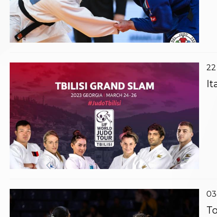
Catalogo formativo
Webinar
Corsi Monotematici
Corsi di Specializzazione
Corsi FIJLKAM-FISDIR
Corsi Preparatore Fisico
22
Edutraining class - Didattica infantile
Corso dirigenti sportivi
It
Corso Direttore di Gara
Abilitazioni
Sportello Fiscale
News
Modulistica
FAQ
Quesiti fiscali
Sostenibilità
Documenti
03
To