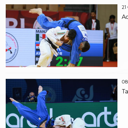
21
Ad
08
Ta