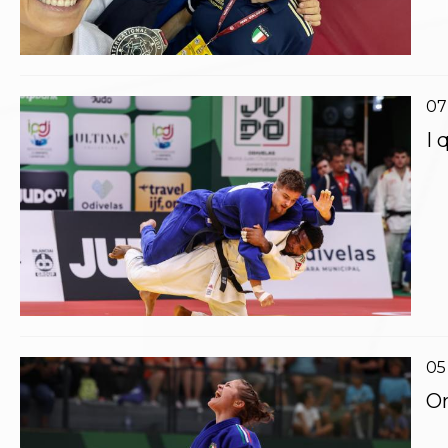
Polizza Assicurativa
Classifica Società Sportive con più di 100 atleti
tesserati
Azzurri
07
Giustizia Sportiva
Protocollo udienze in videoconferenza
I 
Documenti e Modulistica
Contatti
Provvedimenti in corso
Sentenze Giudice Sportivo
Sentenze Tribunale Federale
Sentenze Corte Sportiva e Federale di Appello
Sentenze di 1° Grado
Sentenze CAF
Sentenze Tribunale Nazionale Arbitrato per lo
Sport
05
Dispositivi Tribunale Federale
Dispositivi Corte Sportiva e Federale di Appello
Or
Spese per l’accesso alla Giustizia
Gare e Risultati