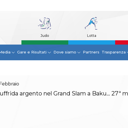
Judo
Lotta
Media
Gare e Risultati
Dove siamo
Partners
Trasparenza
Febbraio
uffrida argento nel Grand Slam a Baku… 27ª me