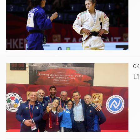
04
L’