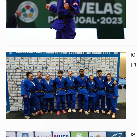
Archivio eventi
Dove siamo
Comitati Regionali
Società
La Federazione
Cerca Società Sportive
Media
Rassegna stampa
10
Pubblicazioni FIJLKAM
Libreria FIJLKAM
L’
Athlon.net
Rivista ATHLON
Galleria Fotografica
Video
Partners
Trasparenza
FIJLKAM trasparente
Amministrazione
Avvisi
Gare d’Appalto
18