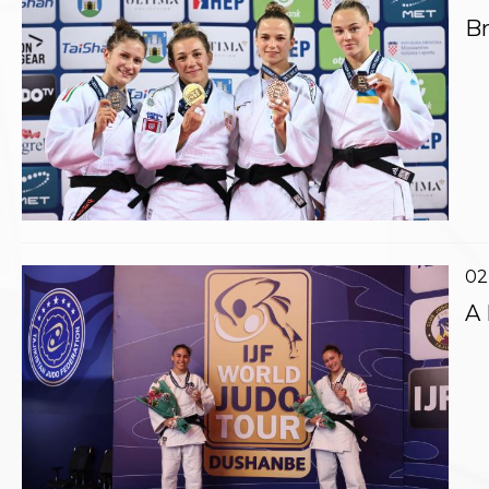
Whistleblowing
Br
Judo
La disciplina
News
Attività Didattica
Gare e Risultati
Albi Federali
Arbitri
Lotta
La disciplina
News
Gare e Risultati
02
Attività Didattica
A 
Albi Federali
Karate
La disciplina
News
Gare e Risultati
Attività Didattica
Albi Federali
Arti marziali