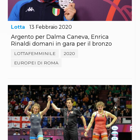
Abilitazioni
Sportello Fiscale
News
Modulistica
FAQ
Lotta
13
Febbraio
2020
Quesiti fiscali
Argento per Dalma Caneva, Enrica
Sostenibilità
Rinaldi domani in gara per il bronzo
Documenti
LOTTAFEMMINILE
2020
EUROPEI DI ROMA