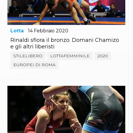
Gare e Risultati
Albi Federali
Arbitri
Lotta
La disciplina
News
Lotta
14
Febbraio
2020
Gare e Risultati
Rinaldi sfiora il bronzo. Domani Chamizo
Attività Didattica
e gli altri liberisti
Albi Federali
Karate
STILELIBERO
LOTTAFEMMINILE
2020
La disciplina
EUROPEI DI ROMA
News
Gare e Risultati
Attività Didattica
Albi Federali
Arti marziali
Aikido
Ju Jitsu
Sumo
Capoeira
Grappling
BJJ
Pancrazio/Pankration