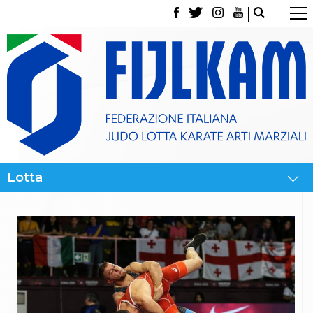
La Federazione
Tesseramento
Contatti
Norme e modulistica Affiliazioni e Tesseramenti
Polizza Assicurativa
Classifica Società Sportive con più di 100 atleti
tesserati
Azzurri
Giustizia Sportiva
Gare e Risultati
Archivio eventi
Dove siamo
Media
Partners
Trasparenza
Judo
La disciplina
News
Attività Didattica