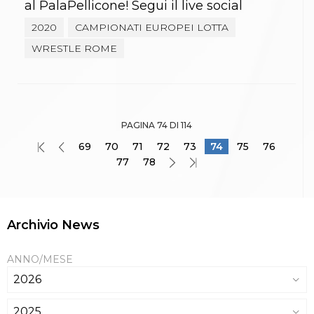
al PalaPellicone! Segui il live social
2020
CAMPIONATI EUROPEI LOTTA
WRESTLE ROME
PAGINA 74 DI 114
69
70
71
72
73
74
75
76
77
78
Archivio News
ANNO/MESE
2026
2025