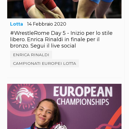
S'istrumpa
News
Calendario Attività
Difesa Personale MGA
Lotta
14
Febbraio
2020
La disciplina
News
#WrestleRome Day 5 - Inizio per lo stile
Merchandising
libero. Enrica Rinaldi in finale per il
Mappa del sito
bronzo. Segui il live social
Cerca
ENRICA RINALDI
Contatti
News
CAMPIONATI EUROPEI LOTTA
Cookies Accept
Newsletter
Catalogo formativo
Webinar
Corsi Monotematici
Corsi di Specializzazione
Corsi FIJLKAM-FISDIR
Corsi Preparatore Fisico
Edutraining class - Didattica infantile
Corso dirigenti sportivi
Corso Direttore di Gara