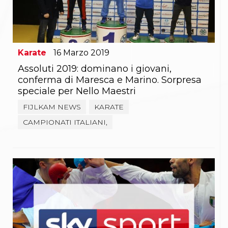
Gare e Risultati
Albi Federali
Arbitri
Lotta
La disciplina
News
Karate
16
Marzo
2019
Gare e Risultati
Assoluti 2019: dominano i giovani,
Attività Didattica
conferma di Maresca e Marino. Sorpresa
Albi Federali
speciale per Nello Maestri
Karate
La disciplina
FIJLKAM NEWS
KARATE
News
CAMPIONATI ITALIANI,
Gare e Risultati
Attività Didattica
Albi Federali
Arti marziali
Aikido
Ju Jitsu
Sumo
Capoeira
Grappling
BJJ
Pancrazio/Pankration