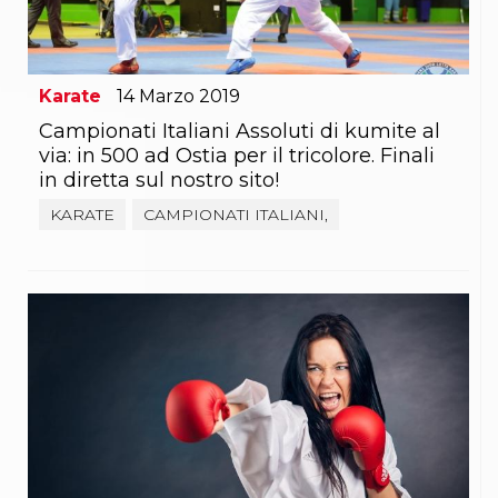
Abilitazioni
Sportello Fiscale
News
Modulistica
FAQ
Karate
14
Marzo
2019
Quesiti fiscali
Campionati Italiani Assoluti di kumite al
Sostenibilità
via: in 500 ad Ostia per il tricolore. Finali
Documenti
in diretta sul nostro sito!
KARATE
CAMPIONATI ITALIANI,