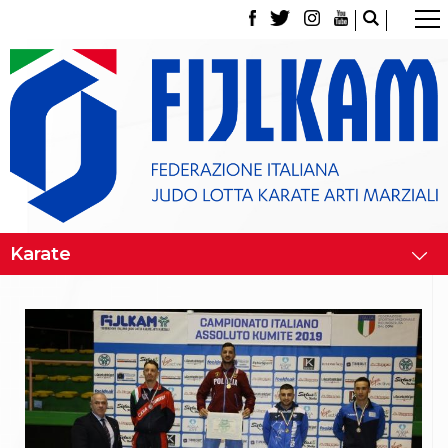
La Federazione
Tesseramento
Contatti
Norme e modulistica Affiliazioni e Tesseramenti
Polizza Assicurativa
Classifica Società Sportive con più di 100 atleti
tesserati
Azzurri
Giustizia Sportiva
Gare e Risultati
Archivio eventi
Dove siamo
Media
Partners
Trasparenza
Judo
La disciplina
News
Attività Didattica