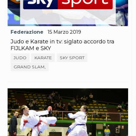
S'istrumpa
News
Calendario Attività
Difesa Personale MGA
La disciplina
Federazione
15
Marzo
2019
News
Merchandising
Judo e Karate in tv: siglato accordo tra
Mappa del sito
FIJLKAM e SKY
Cerca
JUDO
KARATE
SKY SPORT
Contatti
News
GRAND SLAM,
Cookies Accept
Newsletter
Catalogo formativo
Webinar
Corsi Monotematici
Corsi di Specializzazione
Corsi FIJLKAM-FISDIR
Corsi Preparatore Fisico
Edutraining class - Didattica infantile
Corso dirigenti sportivi
Corso Direttore di Gara