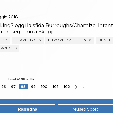
ggio
2018
ing? oggi la sfida Burroughs/Chamizo. Intant
i proseguono a Skopje
IZO
EURPEI LOTTA
EUROPEI CADETTI 2018
BEAT TH
RROUGHS
PAGINA 98 DI 114
96
97
98
99
100
101
102
Rassegna
Museo Sport