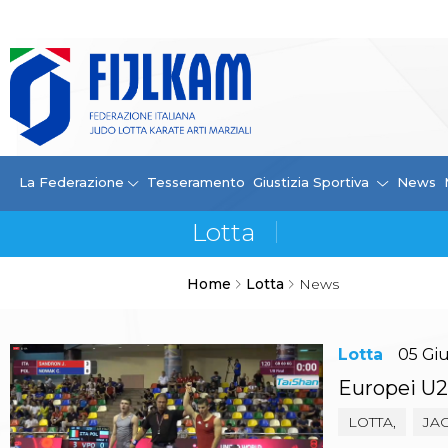
La Federazione
La FIJLKAM
Organigramma
Storia
Campioni di tutti i tempi
News
La Federazione
Tesseramento
Giustizia Sportiva
News
Carte Federali
Comunicazioni Federali
Convenzioni
Centro Olimpico
Home
Lotta
News
Tecnici
Contatti
Safeguarding Policy
Lotta
05
Gi
Ufficiali di Gara
Antidoping e tutela sanitaria
Europei U23
Tesseramento
LOTTA,
JA
Contatti
Norme e modulistica Affiliazioni e Tesseramenti