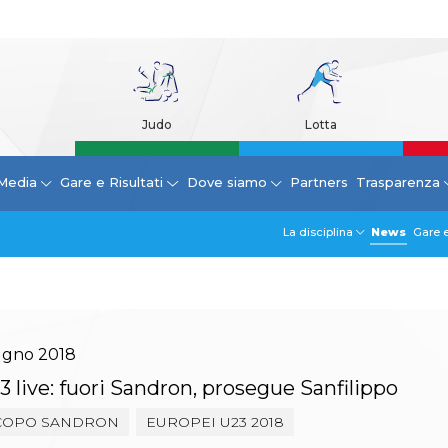
Judo
Lotta
Media
Gare e Risultati
Dove siamo
Partners
Trasparenza
La disciplina
News
Gare e
ugno
2018
 live: fuori Sandron, prosegue Sanfilippo
COPO SANDRON
EUROPEI U23 2018