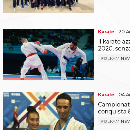
Archivio eventi
Dove siamo
Comitati Regionali
Società
La Federazione
Karate
20
A
Cerca Società Sportive
Il karate a
Media
2020, senza
Rassegna stampa
Pubblicazioni FIJLKAM
FIJLKAM NE
Libreria FIJLKAM
Athlon.net
Rivista ATHLON
Galleria Fotografica
Video
Partners
Karate
04
A
Trasparenza
Campionati E
FIJLKAM trasparente
conquista 
Amministrazione
Avvisi
FIJLKAM NE
Gare d’Appalto