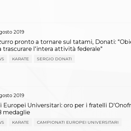
gosto
2019
zzurro pronto a tornare sul tatami, Donati: "Ob
 trascurare l'intera attività federale"
WS
KARATE
SERGIO DONATI
gosto
2019
uropei Universitari: oro per i fratelli D'Onofri
8 medaglie
WS
KARATE
CAMPIONATI EUROPEI UNIVERSITARI