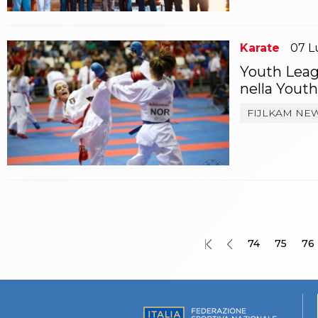
Catalogo formativo
Webinar
Corsi Monotematici
Karate
07
L
Corsi di Specializzazione
Corsi FIJLKAM-FISDIR
Youth Leag
Corsi Preparatore Fisico
nella Yout
Edutraining class - Didattica infantile
FIJLKAM NE
Corso dirigenti sportivi
Corso Direttore di Gara
Abilitazioni
Sportello Fiscale
News
Modulistica
FAQ
Quesiti fiscali
Sostenibilità
74
75
76
Documenti