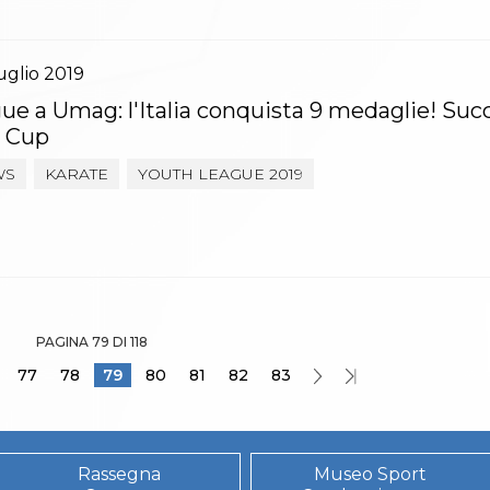
uglio
2019
ue a Umag: l'Italia conquista 9 medaglie! Su
h Cup
WS
KARATE
YOUTH LEAGUE 2019
PAGINA 79 DI 118
77
78
79
80
81
82
83
Rassegna
Museo Sport