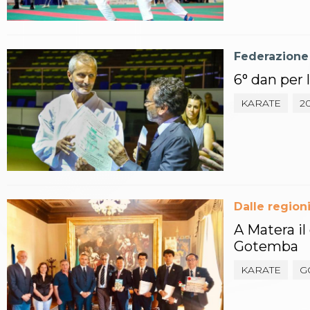
Aikido
Ju Jitsu
Sumo
Federazione
Capoeira
Grappling
6° dan per 
BJJ
Pancrazio/Pankration
KARATE
2
S'istrumpa
News
Calendario Attività
Difesa Personale MGA
La disciplina
News
Dalle region
Merchandising
Mappa del sito
A Matera il
Cerca
Gotemba
Contatti
KARATE
G
News
Cookies Accept
Newsletter