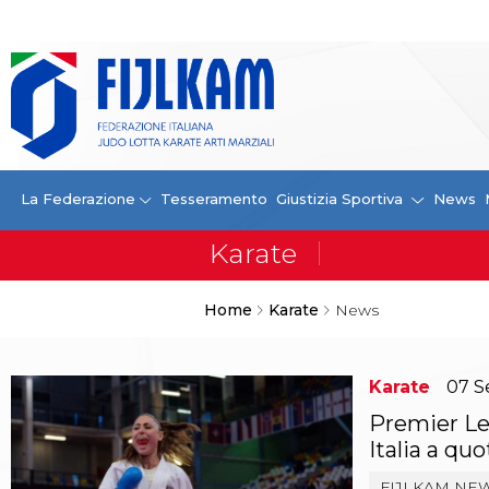
La Federazione
La FIJLKAM
Organigramma
Storia
Campioni di tutti i tempi
News
La Federazione
Tesseramento
Giustizia Sportiva
News
Carte Federali
Comunicazioni Federali
Convenzioni
Centro Olimpico
Home
Karate
News
Tecnici
Contatti
Safeguarding Policy
Karate
07
S
Ufficiali di Gara
Antidoping e tutela sanitaria
Premier Lea
Tesseramento
Italia a quo
Contatti
Norme e modulistica Affiliazioni e Tesseramenti
FIJLKAM NE