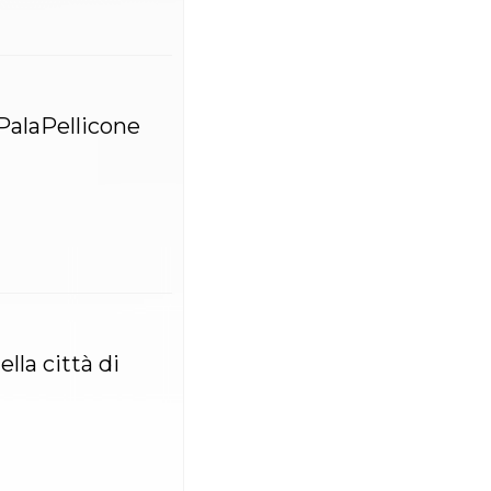
 PalaPellicone
lla città di