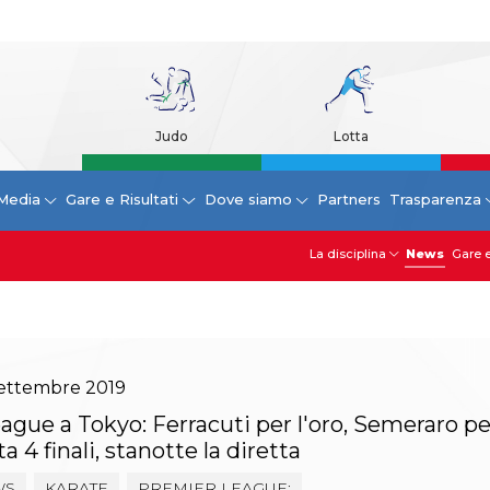
Judo
Lotta
Media
Gare e Risultati
Dove siamo
Partners
Trasparenza
La disciplina
News
Gare e
ettembre
2019
gue a Tokyo: Ferracuti per l'oro, Semeraro per
ta 4 finali, stanotte la diretta
WS
KARATE
PREMIER LEAGUE;