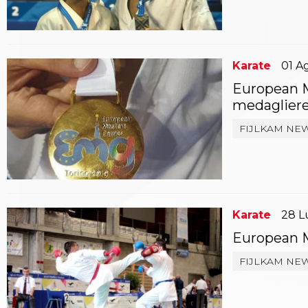
Whistleblowing
Judo
La disciplina
News
Attività Didattica
Karate
01
A
Gare e Risultati
European Ma
Albi Federali
medagliere
Arbitri
Lotta
FIJLKAM NE
La disciplina
News
Gare e Risultati
Attività Didattica
Albi Federali
Karate
Karate
28
L
La disciplina
European M
News
Gare e Risultati
FIJLKAM NE
Attività Didattica
Albi Federali
Arti marziali