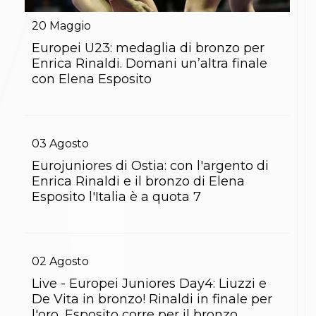
Gare e Risultati
Albi Federali
20
Maggio
Arbitri
Lotta
Europei U23: medaglia di bronzo per
La disciplina
Enrica Rinaldi. Domani un’altra finale
News
con Elena Esposito
Gare e Risultati
Attività Didattica
Albi Federali
Karate
La disciplina
03
Agosto
News
Eurojuniores di Ostia: con l'argento di
Gare e Risultati
Enrica Rinaldi e il bronzo di Elena
Attività Didattica
Esposito l'Italia è a quota 7
Albi Federali
Arti marziali
Aikido
Ju Jitsu
Sumo
02
Agosto
Capoeira
Live - Europei Juniores Day4: Liuzzi e
Grappling
BJJ
De Vita in bronzo! Rinaldi in finale per
Pancrazio/Pankration
l'oro, Esposito corre per il bronzo