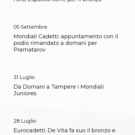
S'istrumpa
News
Calendario Attività
Difesa Personale MGA
05
Settembre
La disciplina
News
Mondiali Cadetti: appuntamento con il
Merchandising
podio rimandato a domani per
Mappa del sito
Pramatarov
Cerca
Contatti
News
Cookies Accept
Newsletter
31
Luglio
Catalogo formativo
Da Domani a Tampere i Mondiali
Webinar
Juniores
Corsi Monotematici
Corsi di Specializzazione
Corsi FIJLKAM-FISDIR
Corsi Preparatore Fisico
Edutraining class - Didattica infantile
28
Luglio
Corso dirigenti sportivi
Eurocadetti: De Vita fa suo il bronzo e
Corso Direttore di Gara