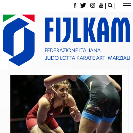
La Federazione
Tesseramento
Contatti
Norme e modulistica Affiliazioni e Tesseramenti
Polizza Assicurativa
Classifica Società Sportive con più di 100 atleti
tesserati
Azzurri
Giustizia Sportiva
Gare e Risultati
Archivio eventi
Dove siamo
Media
Partners
Trasparenza
Judo
La disciplina
News
Attività Didattica