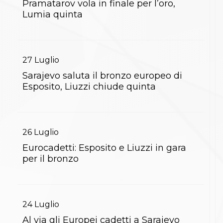
Pramatarov vola in finale per l’oro,
Abilitazioni
Sportello Fiscale
Lumia quinta
News
Modulistica
FAQ
Quesiti fiscali
27
Luglio
Sostenibilità
Documenti
Sarajevo saluta il bronzo europeo di
Esposito, Liuzzi chiude quinta
26
Luglio
Eurocadetti: Esposito e Liuzzi in gara
per il bronzo
24
Luglio
Al via gli Europei cadetti a Sarajevo