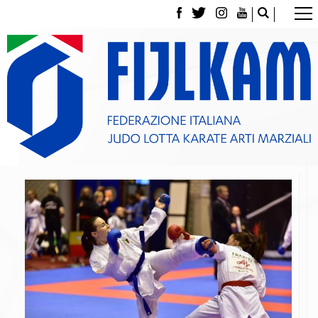
La Federazione
Tesseramento
Contatti
Norme e modulistica Affiliazioni e Tesseramenti
Polizza Assicurativa
Classifica Società Sportive con più di 100 atleti
tesserati
Azzurri
Giustizia Sportiva
Gare e Risultati
Archivio eventi
Dove siamo
Media
Partners
Trasparenza
Judo
La disciplina
News
Attività Didattica