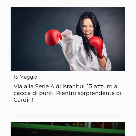
Abilitazioni
Sportello Fiscale
News
Modulistica
FAQ
Quesiti fiscali
Sostenibilità
Documenti
15
Maggio
Via alla Serie A di Istanbul: 13 azzurri a
caccia di punti. Rientro sorprendente di
Cardin!