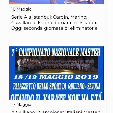
Gare e Risultati
Albi Federali
18
Maggio
Arbitri
Lotta
Serie A a Istanbul: Cardin, Marino,
La disciplina
Cavallaro e Forino domani ripescaggi.
News
Oggi seconda giornata di eliminatorie
Gare e Risultati
Attività Didattica
Albi Federali
Karate
La disciplina
News
Gare e Risultati
Attività Didattica
Albi Federali
Arti marziali
Aikido
Ju Jitsu
Sumo
Capoeira
Grappling
17
Maggio
BJJ
Pancrazio/Pankration
A Quiliano i Campionati Italiani Master: