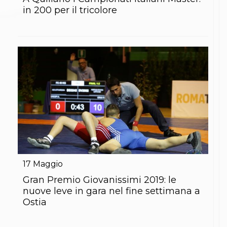
S'istrumpa
in 200 per il tricolore
News
Calendario Attività
Difesa Personale MGA
La disciplina
News
Merchandising
Mappa del sito
Cerca
Contatti
News
Cookies Accept
Newsletter
Catalogo formativo
Webinar
Corsi Monotematici
17
Maggio
Corsi di Specializzazione
Gran Premio Giovanissimi 2019: le
Corsi FIJLKAM-FISDIR
Corsi Preparatore Fisico
nuove leve in gara nel fine settimana a
Edutraining class - Didattica infantile
Ostia
Corso dirigenti sportivi
Corso Direttore di Gara