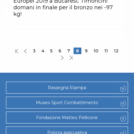
Europei 2019 a Bucarest: Timoncini
domani in finale per il bronzo nei -97
kg!
3
4
5
6
7
8
9
10
11
12
Rassegna Stampa
Museo Sport Combattimento
Fondazione Matteo Pellicone
Polizza assicurativa