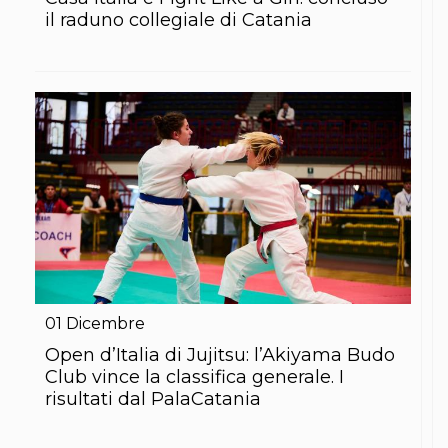
S'istrumpa
il raduno collegiale di Catania
News
Calendario Attività
Difesa Personale MGA
La disciplina
News
Merchandising
Mappa del sito
Cerca
Contatti
News
Cookies Accept
Newsletter
Catalogo formativo
Webinar
Corsi Monotematici
01
Dicembre
Corsi di Specializzazione
Open d’Italia di Jujitsu: l’Akiyama Budo
Corsi FIJLKAM-FISDIR
Corsi Preparatore Fisico
Club vince la classifica generale. I
Edutraining class - Didattica infantile
risultati dal PalaCatania
Corso dirigenti sportivi
Corso Direttore di Gara