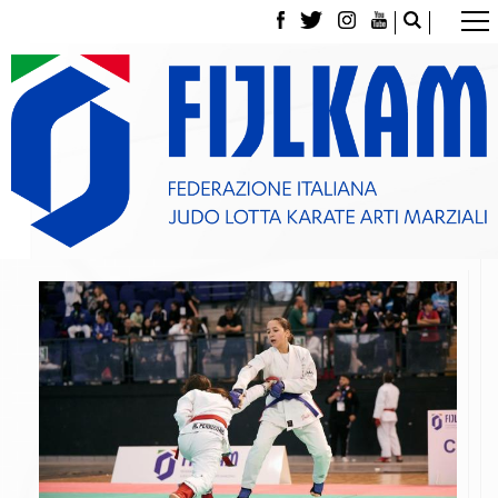
La Federazione
Tesseramento
Contatti
Norme e modulistica Affiliazioni e Tesseramenti
Polizza Assicurativa
Classifica Società Sportive con più di 100 atleti
tesserati
Azzurri
Giustizia Sportiva
Gare e Risultati
Archivio eventi
Dove siamo
Media
Partners
Trasparenza
Judo
La disciplina
News
Attività Didattica