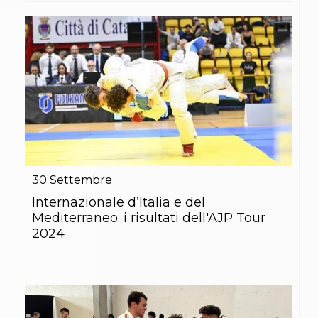
Abilitazioni
Sportello Fiscale
News
Modulistica
FAQ
Quesiti fiscali
Sostenibilità
Documenti
30
Settembre
Internazionale d’Italia e del
Mediterraneo: i risultati dell'AJP Tour
2024